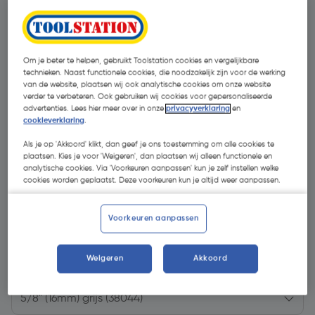
Om je beter te helpen, gebruikt Toolstation cookies en vergelijkbare
technieken. Naast functionele cookies, die noodzakelijk zijn voor de werking
van de website, plaatsen wij ook analytische cookies om onze website
verder te verbeteren. Ook gebruiken wij cookies voor gepersonaliseerde
advertenties. Lees hier meer over in onze
privacyverklaring
en
cookieverklaring
.
Als je op 'Akkoord' klikt, dan geef je ons toestemming om alle cookies te
plaatsen. Kies je voor 'Weigeren', dan plaatsen wij alleen functionele en
analytische cookies. Via 'Voorkeuren aanpassen' kun je zelf instellen welke
cookies worden geplaatst. Deze voorkeuren kun je altijd weer aanpassen.
Voorkeuren aanpassen
€ 0,37
| Excl. btw € 0,31
Weigeren
Akkoord
Kies productvariant
(3)