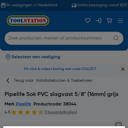
94 vestigingen in Nederland
Gratis bezorging vanaf €50
Selecteer een vestiging
5% click & collect korting met code COLLECT
Terug naar
Installatiebuizen & Toebehoren
Pipelife Sok PVC slagvast 5/8" (16mm) grijs
Merk
Pipelife
Productcode: 38044
4.5
2 beoordeling(en)