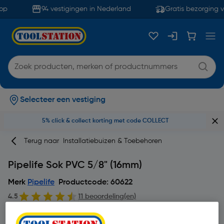
op
94 vestigingen in Nederland
Gratis bezorging v
Selecteer een vestiging
5% click & collect korting met code COLLECT
Terug naar
Installatiebuizen & Toebehoren
Pipelife Sok PVC 5/8" (16mm)
Merk
Pipelife
Productcode: 60622
4.5
11 beoordeling(en)