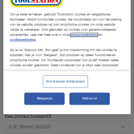
Om je beter te helpen, gebruikt Toolstation cookies en vergelijkbare
technieken. Naast functionele cookies, die noodzakelijk zijn voor de werking
van de website, plaatsen wij ook analytische cookies om onze website
verder te verbeteren. Ook gebruiken wij cookies voor gepersonaliseerde
advertenties. Lees hier meer over in onze
privacyverklaring
en
cookieverklaring
.
Als je op 'Akkoord' klikt, dan geef je ons toestemming om alle cookies te
plaatsen. Kies je voor 'Weigeren', dan plaatsen wij alleen functionele en
analytische cookies. Via 'Voorkeuren aanpassen' kun je zelf instellen welke
cookies worden geplaatst. Deze voorkeuren kun je altijd weer aanpassen.
Voorkeuren aanpassen
€ 0,19
| Excl. btw € 0,16
Weigeren
Akkoord
Kies productvariant
(1)