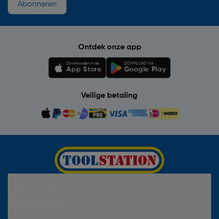
Abonneren
Ontdek onze app
Downloaden in de
DOWNLOAD VIA
App Store
Google Play
Veilige betaling
Hulp & Contact
Over Toolstation