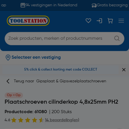
op
94 vestigingen in Nederland
Gratis bezorging 
Selecteer een vestiging
5% click & collect korting met code COLLECT
Terug naar
Gipsplaat & Gipsvezelplaatschroeven
Op = Op
Plaatschroeven cilinderkop 4,8x25mm PH2
Productcode: 61080
| 200 Stuks
4.6
14 beoordeling(en)