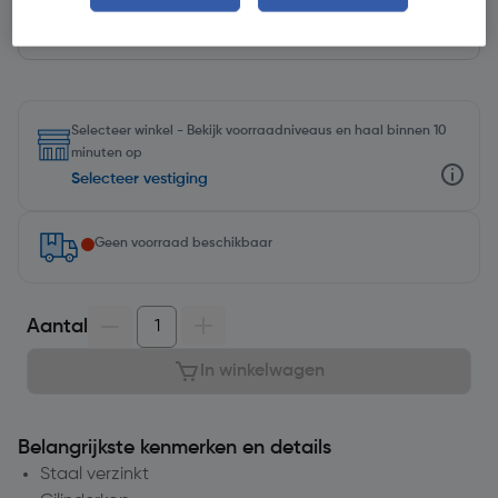
Selecteer winkel - Bekijk voorraadniveaus en haal binnen 10
minuten op
Selecteer vestiging
Geen voorraad beschikbaar
Aantal
In winkelwagen
Belangrijkste kenmerken en details
Staal verzinkt