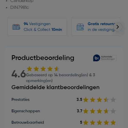
Cilinderkop
DIN7981c
94
Vestigingen
Gratis retourneren
Click & Collect
10min
in de vestigingen
Productbeoordeling
4.6
Gebaseerd op 14 beoordeling(en) & 3
opmerking(en)
Gemiddelde klantbeoordelingen
Prestaties
3.5
Eigenschappen
3.7
Betrouwbaarheid
5