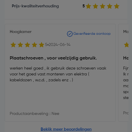
Prijs-kwaliteitverhouding
5
Hoogkamer
Marc
Geverifieerde aankoop
5
2024-06-14
Plaatschroeven , voor veelzijdig gebruik.
Han
werken heel goed , ik gebruik deze schroeven vaak
Fijn
voor het goed vast monteren van elektra (
Ik n
kabeldozen , w.c.d. , zadels enz . )
aan 
mont
spaa
ster
Daar
schr
Prod
Productaanbeveling : Nee
Bekijk meer beoordelingen