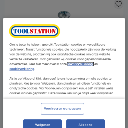
Om je beter te helpen, gebruikt Toolstation cookies en vergelijkbare
technieken. Naast functionele cookies, die noodzakelijk zijn voor de werking
van de website, plaatsen wij ook analytische cookies om onze website
- 30 %
verder te verbeteren. Ook gebruiken wij cookies voor gepersonaliseerde
advertenties. Lees hier meer over in onze
privacyverklaring
en
cookieverklaring
.
Als je op 'Akkoord' klikt, dan geef je ons toestemming om alle cookies te
plaatsen. Kies je voor 'Weigeren', dan plaatsen wij alleen functionele en
analytische cookies. Via 'Voorkeuren aanpassen' kun je zelf instellen welke
cookies worden geplaatst. Deze voorkeuren kun je altijd weer aanpassen.
€ 3,77
€ 2,63
| Excl. btw € 2,17
Voorkeuren aanpassen
Weigeren
Akkoord
Kies productvariant
(13)