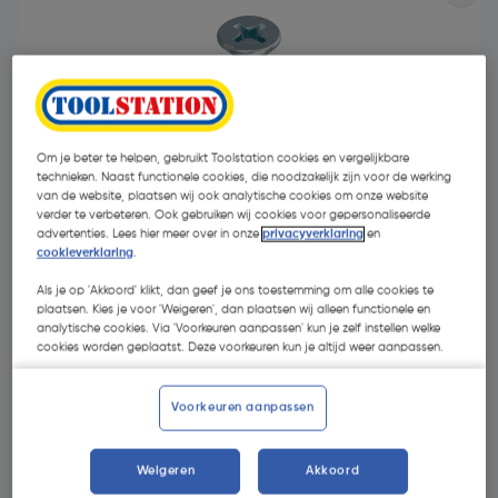
Om je beter te helpen, gebruikt Toolstation cookies en vergelijkbare
technieken. Naast functionele cookies, die noodzakelijk zijn voor de werking
- 70 %
van de website, plaatsen wij ook analytische cookies om onze website
verder te verbeteren. Ook gebruiken wij cookies voor gepersonaliseerde
advertenties. Lees hier meer over in onze
privacyverklaring
en
cookieverklaring
.
Als je op 'Akkoord' klikt, dan geef je ons toestemming om alle cookies te
plaatsen. Kies je voor 'Weigeren', dan plaatsen wij alleen functionele en
analytische cookies. Via 'Voorkeuren aanpassen' kun je zelf instellen welke
€ 4,19
cookies worden geplaatst. Deze voorkeuren kun je altijd weer aanpassen.
€ 1,27
| Excl. btw € 1,05
Voorkeuren aanpassen
Kies productvariant
(6)
Weigeren
Akkoord