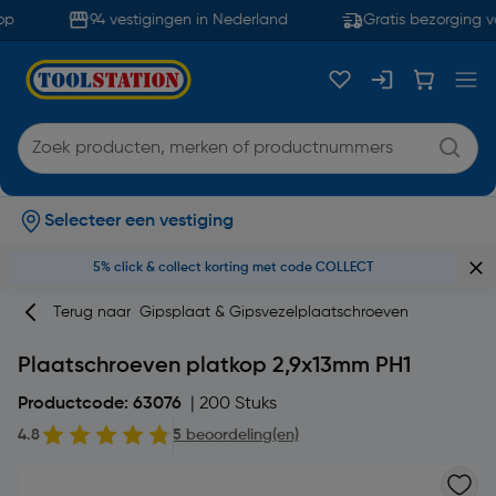
p
94 vestigingen in Nederland
Gratis bezorging va
Selecteer een vestiging
5% click & collect korting met code COLLECT
Terug naar
Gipsplaat & Gipsvezelplaatschroeven
Plaatschroeven platkop 2,9x13mm PH1
Productcode: 63076
| 200 Stuks
4.8
5 beoordeling(en)