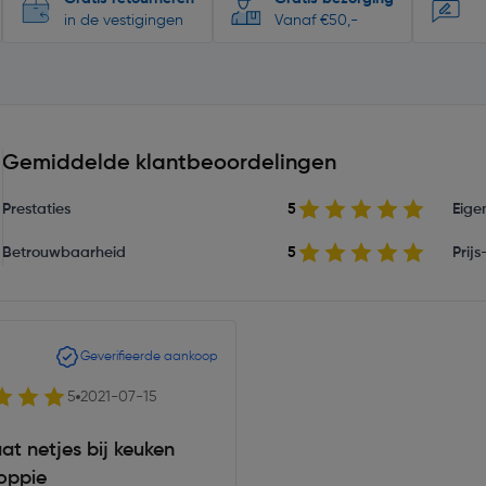
in de vestigingen
Vanaf €50,-
Gemiddelde klantbeoordelingen
Prestaties
5
Eige
Betrouwbaarheid
5
Prij
Geverifieerde aankoop
5
2021-07-15
at netjes bij keuken
Toppie