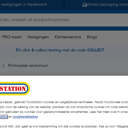
 vestigingen in Nederland
Gratis bezorging van
PRO-kaart
Vestigingen
Klantenservice
Blogs
5% click & collect korting met de code COLLECT
Plintrooster aluminium
 wit
(en)
| Stuk
€ 16,32
e helpen, gebruikt Toolstation cookies en vergelijkbare technieken. Naast functionele cooki
| Excl. btw € 13,4
 zijn voor de werking van de website, plaatsen wij ook analytische cookies om onze websit
Ook gebruiken wij cookies voor gepersonaliseerde advertenties. Lees hier meer over in onze
laring
en
cookieverklaring
.
Kies productvariant
(2)
koord' klikt, dan geef je ons toestemming om alle cookies te plaatsen. Kies je voor 'Weigere