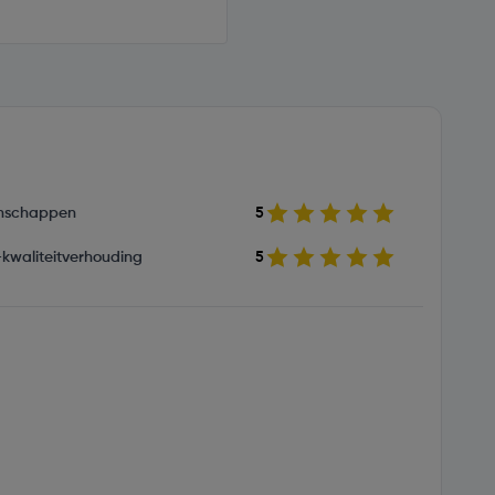
nschappen
5
s-kwaliteitverhouding
5