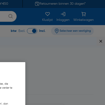
af €50
Retourneren binnen 30 dagen*
Kluslijst
Inloggen
Winkelwagen
btw
Excl.
Incl.
Selecteer een vestiging
es, die
9
e verder te
n', dan