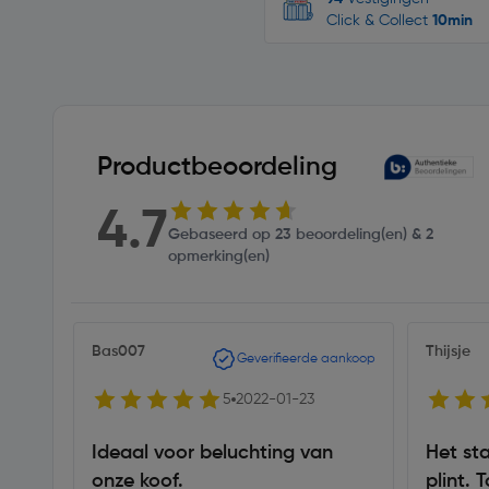
Click & Collect
10min
Productbeoordeling
4.7
Gebaseerd op 23 beoordeling(en) & 2
opmerking(en)
Bas007
Thijsje
Geverifieerde aankoop
5
2022-01-23
Ideaal voor beluchting van
Het sta
onze koof.
plint. 