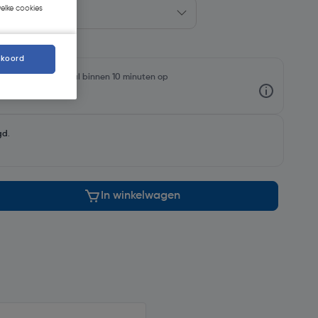
welke cookies
kkoord
rraadniveaus en haal binnen 10 minuten op
gd
.
In winkelwagen