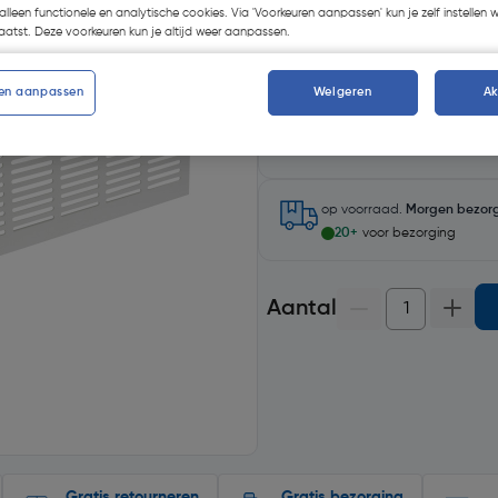
alleen functionele en analytische cookies. Via 'Voorkeuren aanpassen' kun je zelf instellen 
atst. Deze voorkeuren kun je altijd weer aanpassen.
en aanpassen
Weigeren
A
Selecteer winkel - Bekijk voo
Selecteer vestiging
op voorraad.
Morgen bezor
20+
voor bezorging
Aantal
Gratis retourneren
Gratis bezorging