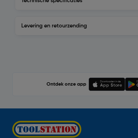
Technische specificaties
Levering en retourzending
Levering en retourzending
Soortgelijke artikelen
Downloaden in de
D
Ontdek onze app
App Store