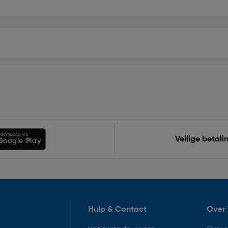
OWNLOAD VIA
Veilige betali
Google Play
Hulp & Contact
Over 