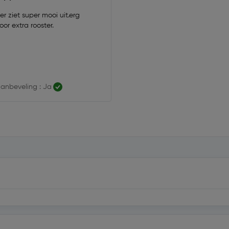
ter ziet super mooi uit.erg
handig voor extra rooster.
anbeveling : Ja