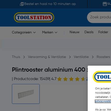
Bestel en haal na 10 minuten op
94
Nieuw
Deals
Folder
Categorieën
Merken
|
Thuis
Verwarming & Ventilatie
Ventilatie
Roosters
Plintrooster aluminium 400 x 100mm
| Productcode: 15459
| 4.7
23 opmerking
Om je beter t
noodzakelijk
verbeteren. 
privacyverk
Als je op 'Ak