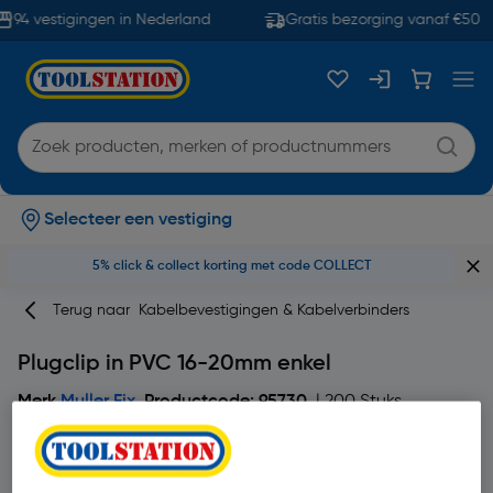
94 vestigingen in Nederland
Gratis bezorging vanaf €50
Selecteer een vestiging
5% click & collect korting met code COLLECT
Terug naar
Kabelbevestigingen & Kabelverbinders
Plugclip in PVC 16-20mm enkel
Merk
Muller Fix
Productcode: 95730
| 200 Stuks