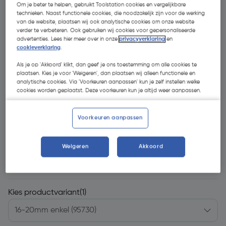
Om je beter te helpen, gebruikt Toolstation cookies en vergelijkbare
technieken. Naast functionele cookies, die noodzakelijk zijn voor de werking
van de website, plaatsen wij ook analytische cookies om onze website
verder te verbeteren. Ook gebruiken wij cookies voor gepersonaliseerde
advertenties. Lees hier meer over in onze
privacyverklaring
en
cookieverklaring
.
Als je op 'Akkoord' klikt, dan geef je ons toestemming om alle cookies te
plaatsen. Kies je voor 'Weigeren', dan plaatsen wij alleen functionele en
analytische cookies. Via 'Voorkeuren aanpassen' kun je zelf instellen welke
cookies worden geplaatst. Deze voorkeuren kun je altijd weer aanpassen.
Voorkeuren aanpassen
Weigeren
Akkoord
€ 16,99
| Excl. btw € 14,04
€ 0,08/Stuks
Kies productvariant
(1)