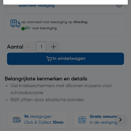
Selecteer vestiging
op voorraad
voor bezorging op
dinsdag
20+
voor bezorging
Aantal
In winkelwagen
Belangrijkste kenmerken en details
Gel kniebeschermers met siliconen kussens voor
schokabsorptie
Blijft zitten door elastische banden
94
Vestigingen
Gratis retourneren
Click & Collect
10min
in de vestigingen