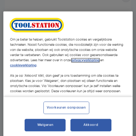
Om je beter te helpen, gebruikt Toolstation cookies en vergelijkbare
technieken. Naast functionele cookies, die noodzakelijk zijn voor de werking
van de website, plaatsen wij ook analytische cookies om onze website
- 20 %
verder te verbeteren. Ook gebruiken wij cookies voor gepersonaliseerde
advertenties. Lees hier meer over in onze
privacyverklaring
en
cookieverklaring
.
Als je op 'Akkoord' klikt, dan geef je ons toestemming om alle cookies te
plaatsen. Kies je voor 'Weigeren', dan plaatsen wij alleen functionele en
analytische cookies. Via 'Voorkeuren aanpassen' kun je zelf instellen welke
cookies worden geplaatst. Deze voorkeuren kun je altijd weer aanpassen.
€ 23,99
€ 19,19
| Excl. btw € 15,86
Voorkeuren aanpassen
Weigeren
Akkoord
Selecteer winkel - Bekijk voorraadniveaus en haal binnen 10
minuten op