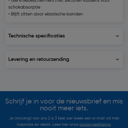
• Gel kniebeschermers met siliconen kussens voor
schokabsorptie
• Blijft zitten door elastische banden
Technische specificaties
Technische specificaties
Levering en retourzending
Levering en retourzending
Soortgelijke artikelen
Schrijf je in voor de nieuwsbrief en mis
nooit meer iets.
Je ontvangt van ons 2 à 3 keer per week een e-mail vol met
inspiratie en deals. Lees hier onze
privacyverklaring
.