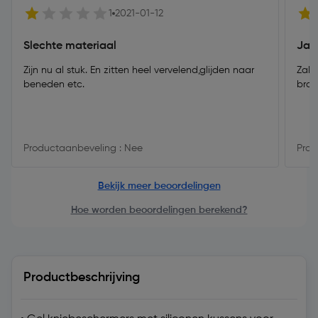
1
2021-01-12
Slechte materiaal
Jam
Zijn nu al stuk. En zitten heel vervelend,glijden naar
Zakk
beneden etc.
broe
Productaanbeveling : Nee
Prod
Bekijk meer beoordelingen
Hoe worden beoordelingen berekend?
Productbeschrijving