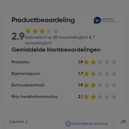
Productbeoordeling
2.9
Gebaseerd op 25 beoordeling(en) & 7
opmerking(en)
Gemiddelde klantbeoordelingen
Prestaties
1.9
Eigenschappen
1.7
Betrouwbaarheid
1.9
Prijs-kwaliteitverhouding
2.1
Laurent J
JMK
Geverifieerde aankoop