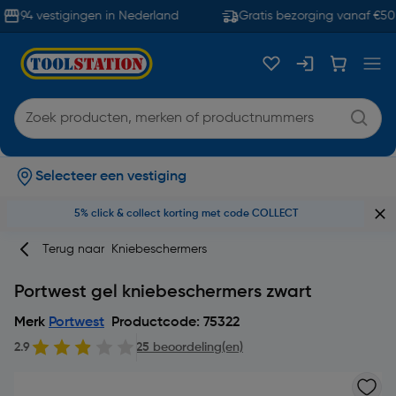
94 vestigingen in Nederland
Gratis bezorging vanaf €50
Selecteer een vestiging
5% click & collect korting met code COLLECT
Terug naar
Kniebeschermers
Portwest gel kniebeschermers zwart
Merk
Portwest
Productcode: 75322
2.9
25 beoordeling(en)