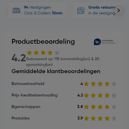
94
Vestigingen
Gratis retourneren
Click & Collect
10min
in de vestigingen
Productbeoordeling
4.2
Gebaseerd op 115 beoordeling(en) & 20
opmerking(en)
Gemiddelde klantbeoordelingen
Betrouwbaarheid
4
Prijs-kwaliteitverhouding
4.2
Eigenschappen
3.8
Prestaties
3.9