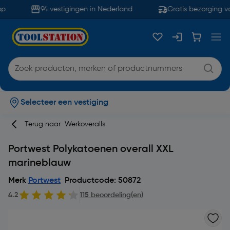
p
94 vestigingen in Nederland
Gratis bezorging va
Selecteer een vestiging
Terug naar
Werkoveralls
Portwest Polykatoenen overall XXL
marineblauw
Merk
Portwest
Productcode: 50872
4.2
115 beoordeling(en)