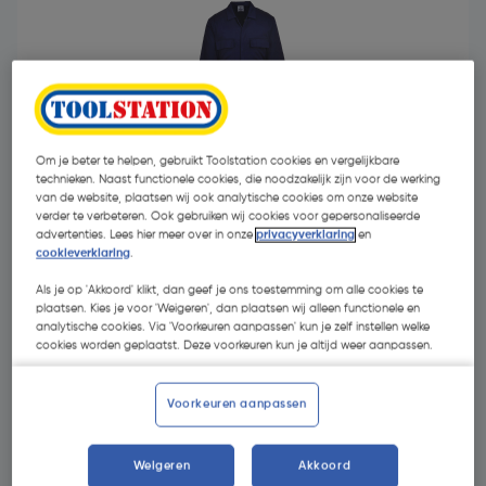
Om je beter te helpen, gebruikt Toolstation cookies en vergelijkbare
technieken. Naast functionele cookies, die noodzakelijk zijn voor de werking
van de website, plaatsen wij ook analytische cookies om onze website
verder te verbeteren. Ook gebruiken wij cookies voor gepersonaliseerde
advertenties. Lees hier meer over in onze
privacyverklaring
en
cookieverklaring
.
Als je op 'Akkoord' klikt, dan geef je ons toestemming om alle cookies te
plaatsen. Kies je voor 'Weigeren', dan plaatsen wij alleen functionele en
€ 29,95
analytische cookies. Via 'Voorkeuren aanpassen' kun je zelf instellen welke
| Excl. btw € 24,75
cookies worden geplaatst. Deze voorkeuren kun je altijd weer aanpassen.
Voorkeuren aanpassen
Kies productvariant
(4)
Weigeren
Akkoord