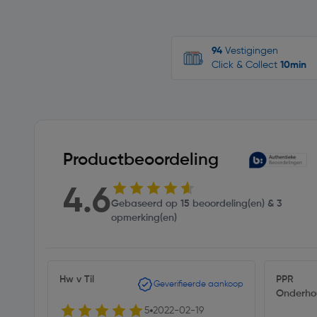
94
Vestigingen
Click & Collect
10min
Productbeoordeling
4.6
Gebaseerd op 15 beoordeling(en) & 3
opmerking(en)
Hw v Til
PPR
Geverifieerde aankoop
Onderho
5
2022-02-19