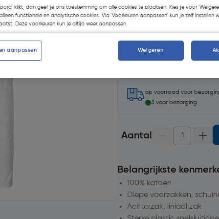
koord' klikt, dan geef je ons toestemming om alle cookies te plaatsen. Kies je voor 'Weigere
alleen functionele en analytische cookies. Via 'Voorkeuren aanpassen' kun je zelf instellen 
atst. Deze voorkeuren kun je altijd weer aanpassen.
en aanpassen
Weigeren
A
Selecteer winkel - Bekijk v
Selecteer vestiging
op voorraad
voor bezorgi
3
voor bezorging
Aantal
Belangrijkste kenmerk
100% katoen
Diepe voorzakken, schuin
Achterzak, liniaal zak
Sterke plastic snelsluiting