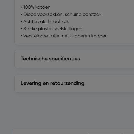
• 100% katoen
• Diepe voorzakken, schuine borstzak
• Achterzak, liniaal zak
• Sterke plastic snelsluitingen
• Verstelbare taille met rubberen knopen
Technische specificaties
Technische specificaties
Levering en retourzending
Levering en retourzending
Soortgelijke artikelen