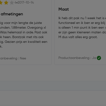
4
2017-10-14
Maat
afmetingen
Ik heb dit pak nu 1 week het is 
stig voor mijn lengte de juiste
functioneel en ik ben er erg blij
vinden. 1.88meter. Overgang xl
is alleen 1 min punt ik ben een
 Was helemaal in orde. Past ook
er zijn geen kleineren maten 
k heen. Borstzak met rits ook
M dus valt alles erg groot.
g. Gezien prijs en kwaliteit een
k.
Productaanbeveling : Ja
anbeveling : Nee