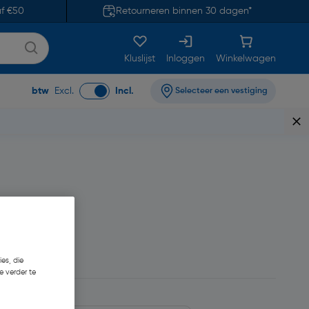
af €50
Retourneren binnen 30 dagen*
Kluslijst
Inloggen
Winkelwagen
btw
Excl.
Incl.
Selecteer een vestiging
6,85
es, die
e verder te