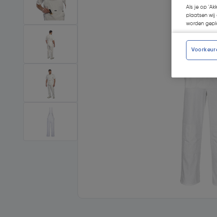
Als je op 'Ak
plaatsen wij 
worden gepla
Voorkeur