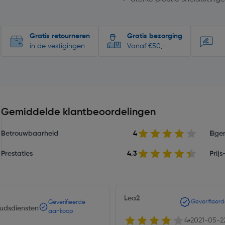
Gratis retourneren
Gratis bezorging
in de vestigingen
Vanaf €50,-
Gemiddelde klantbeoordelingen
Betrouwbaarheid
4
Eige
Prestaties
4.3
Prij
Lea2
Geverifieer
Geverifieerde
udsdiensten
aankoop
4
2021-05-2