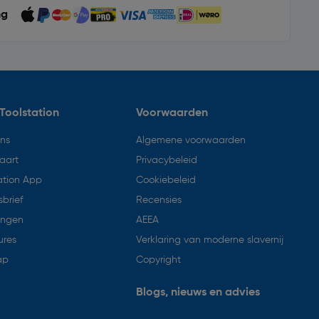
ng
Toolstation
Voorwaarden
ons
Algemene voorwaarden
aart
Privacybeleid
ation App
Cookiebeleid
brief
Recensies
ingen
AEEA
ures
Verklaring van moderne slavernij
ap
Copyright
Blogs, nieuws en advies