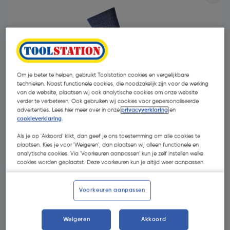
Om je beter te helpen, gebruikt Toolstation cookies en vergelijkbare
technieken. Naast functionele cookies, die noodzakelijk zijn voor de werking
- 32 %
van de website, plaatsen wij ook analytische cookies om onze website
verder te verbeteren. Ook gebruiken wij cookies voor gepersonaliseerde
advertenties. Lees hier meer over in onze
privacyverklaring
en
cookieverklaring
.
Als je op 'Akkoord' klikt, dan geef je ons toestemming om alle cookies te
plaatsen. Kies je voor 'Weigeren', dan plaatsen wij alleen functionele en
analytische cookies. Via 'Voorkeuren aanpassen' kun je zelf instellen welke
€ 7,95
cookies worden geplaatst. Deze voorkeuren kun je altijd weer aanpassen.
€ 5,37
| Excl. btw € 4,44
Voorkeuren aanpassen
Kies productvariant
(1)
Weigeren
Akkoord