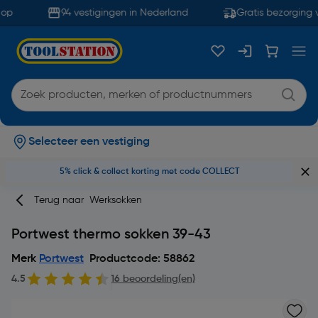
op
94 vestigingen in Nederland
Gratis bezorging v
Selecteer een vestiging
5% click & collect korting met code COLLECT
Terug naar
Werksokken
Portwest thermo sokken 39-43
Merk
Portwest
Productcode: 58862
4.5
16 beoordeling(en)