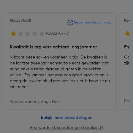
Klaas Adolf
Koek
Geverifieerde aankoop
1
2022-01-17
Kwaliteit is erg verslechterd, erg jammer
Erg
Ik kocht deze sokken voorheen altijd. De kwaliteit is
Goed
de laatste twee jaar echter zo slecht geworden dat
er na enkele keren dragen al gaten in de sokken
vallen . Erg jammer, het was een goed product en ik
droeg de sokken altijd met veel plezier. Ik koop ze nu
niet meer.
Prod
Productaanbeveling : Nee
Bekijk meer beoordelingen
Hoe worden beoordelingen berekend?