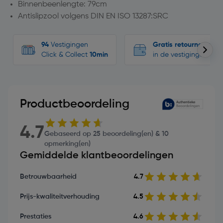
Binnenbeenlengte: 79cm
Antislipzool volgens DIN EN ISO 13287:SRC
94
Vestigingen
Gratis retourneren
Click & Collect
10min
in de vestigingen
Productbeoordeling
4.7
Gebaseerd op 25 beoordeling(en) & 10
opmerking(en)
Gemiddelde klantbeoordelingen
Betrouwbaarheid
4.7
Prijs-kwaliteitverhouding
4.5
Prestaties
4.6