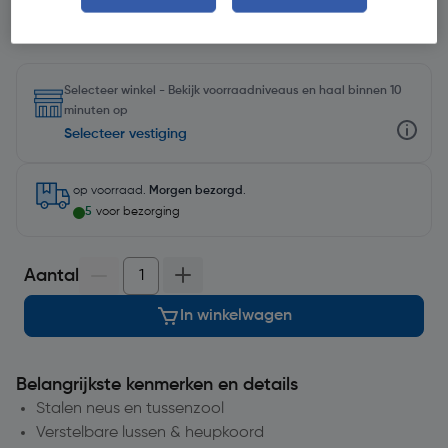
Selecteer winkel - Bekijk voorraadniveaus en haal binnen 10
minuten op
Selecteer vestiging
op voorraad.
Morgen bezorgd
.
5
voor bezorging
Aantal
In winkelwagen
Belangrijkste kenmerken en details
Stalen neus en tussenzool
Verstelbare lussen & heupkoord