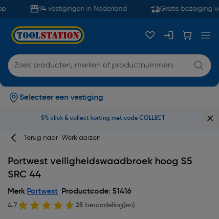
p
94 vestigingen in Nederland
Gratis bezorging va
Selecteer een vestiging
5% click & collect korting met code COLLECT
Terug naar
Werklaarzen
Portwest veiligheidswaadbroek hoog S5
SRC 44
Merk
Portwest
Productcode: 51416
4.7
25 beoordeling(en)