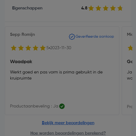
Eigenschappen
4.8
Sepp Romijn
Mich
Geverifieerde aankoop
5
2023-11-30
Waadpak
Goe
Werkt goed en pas vorm is prima gebruikt in de
Jamm
kruipruimte
wate
Productaanbeveling : Ja
Prod
Bekijk meer beoordelingen
Hoe worden beoordelingen berekend?