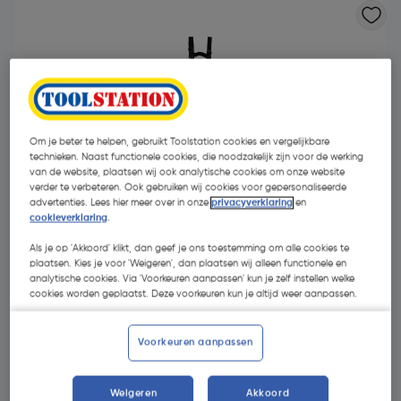
Om je beter te helpen, gebruikt Toolstation cookies en vergelijkbare
technieken. Naast functionele cookies, die noodzakelijk zijn voor de werking
van de website, plaatsen wij ook analytische cookies om onze website
verder te verbeteren. Ook gebruiken wij cookies voor gepersonaliseerde
advertenties. Lees hier meer over in onze
privacyverklaring
en
cookieverklaring
.
Als je op 'Akkoord' klikt, dan geef je ons toestemming om alle cookies te
plaatsen. Kies je voor 'Weigeren', dan plaatsen wij alleen functionele en
analytische cookies. Via 'Voorkeuren aanpassen' kun je zelf instellen welke
cookies worden geplaatst. Deze voorkeuren kun je altijd weer aanpassen.
€ 59,99
| Excl. btw € 49,58
Voorkeuren aanpassen
Kies productvariant
(4)
Weigeren
Akkoord