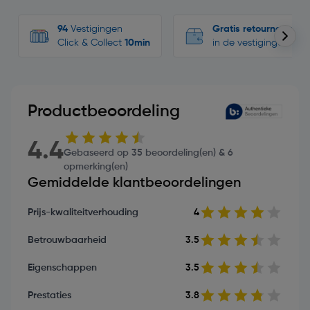
94
Vestigingen
Gratis retourneren
Click & Collect
10min
in de vestigingen
Productbeoordeling
4.4
Gebaseerd op 35 beoordeling(en) & 6
opmerking(en)
Gemiddelde klantbeoordelingen
Prijs-kwaliteitverhouding
4
Betrouwbaarheid
3.5
Eigenschappen
3.5
Prestaties
3.8