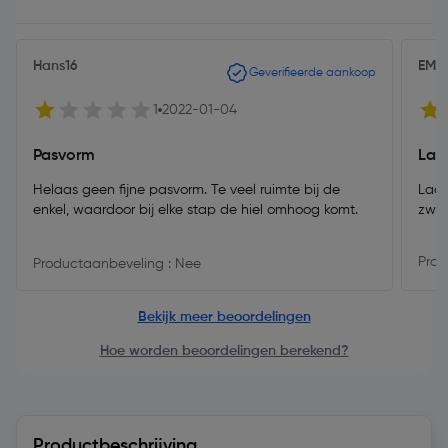
Hans16
EMG
Geverifieerde aankoop
1
2022-01-04
Pasvorm
Laa
Helaas geen fijne pasvorm. Te veel ruimte bij de
Laar
enkel, waardoor bij elke stap de hiel omhoog komt.
Prod
Productaanbeveling : Nee
Bekijk meer beoordelingen
Hoe worden beoordelingen berekend?
Productbeschrijving