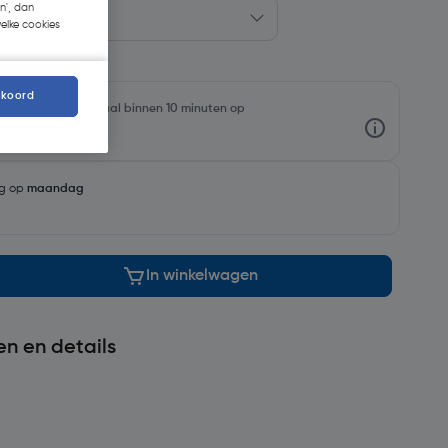
n', dan
welke cookies
kkoord
oorraadniveaus en haal binnen 10 minuten op
ng op
maandag
In winkelwagen
en en details