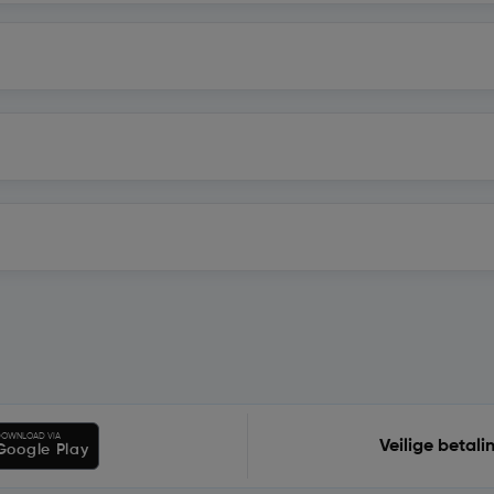
OWNLOAD VIA
Veilige betali
Google Play