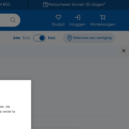
af €50
Retourneren binnen 30 dagen*
Kluslijst
Inloggen
Winkelwagen
btw
Excl.
Incl.
Selecteer een vestiging
es, die
e verder te