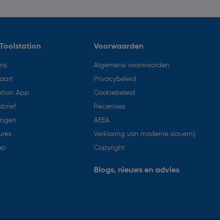
Toolstation
Voorwaarden
ons
Algemene voorwaarden
aart
Privacybeleid
ation App
Cookiebeleid
brief
Recensies
ingen
AEEA
ures
Verklaring van moderne slavernij
ap
Copyright
Blogs, nieuws en advies