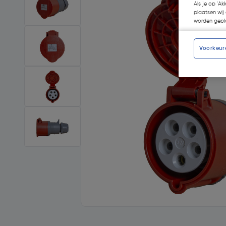
Als je op 'Ak
plaatsen wij 
worden gepla
Voorkeur