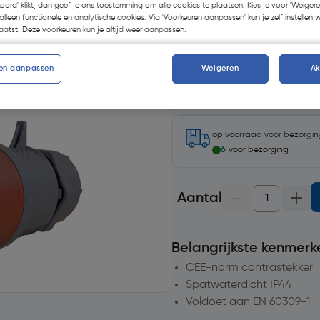
koord' klikt, dan geef je ons toestemming om alle cookies te plaatsen. Kies je voor 'Weigere
alleen functionele en analytische cookies. Via 'Voorkeuren aanpassen' kun je zelf instellen 
atst. Deze voorkeuren kun je altijd weer aanpassen.
en aanpassen
Weigeren
A
Selecteer winkel - Bekijk v
Selecteer vestiging
op voorraad
voor bezorgi
6
voor bezorging
Aantal
Belangrijkste kenmerk
CEE-norm contrastekker
Spatwaterdicht IP44
Voldoet aan EN 60309-1