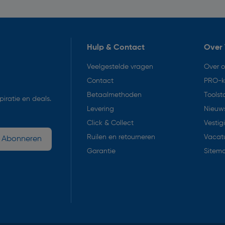
Hulp & Contact
Over 
Veelgestelde vragen
Over 
Contact
PRO-k
Betaalmethoden
Toolst
iratie en deals.
Levering
Nieuws
Click & Collect
Vestig
Ruilen en retourneren
Vacat
Abonneren
Garantie
Sitem