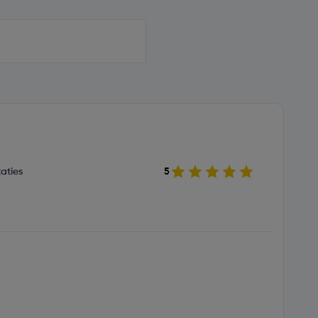
aties
5