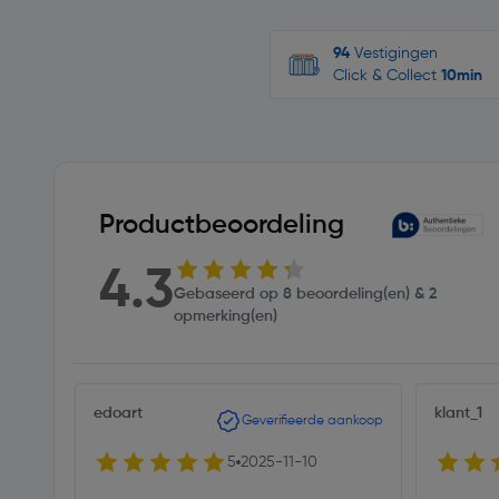
94
Vestigingen
Click & Collect
10min
Productbeoordeling
4.3
Gebaseerd op 8 beoordeling(en) & 2
opmerking(en)
edoart
klant_1
Geverifieerde aankoop
5
2025-11-10