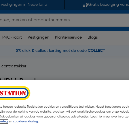
 vestigingen in Nederland
Gratis bezorging van
PRO-kaart
Vestigingen
Klantenservice
Blogs
5% click & collect korting met de code COLLECT
 contrastekker
A IP44 Rood
 opmerking(en)
| Stuk
€ 6,92
| Excl. btw € 5,72
e helpen, gebruikt Toolstation cookies en vergelijkbare technieken. Naast functionele cooki
 zijn voor de werking van de website, plaatsen wij ook analytische cookies om onze websit
Ook gebruiken wij cookies voor gepersonaliseerde advertenties. Lees hier meer over in onze
laring
en
cookieverklaring
.
Kies productvariant
(2)