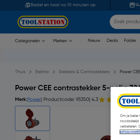
Bestel en haal na 10 minuten op
94
Nieuw
Deals
Folder
Categorieën
Merken
|
Thuis
Elektra
Stekkers & Contrastekkers
Power CEE
Power CEE contrastekker 5-polig 32
Merk:
Power
| Productcode: 93350
| 4.3
8
Om je beter t
noodzakelijk
verbeteren. 
privacyverk