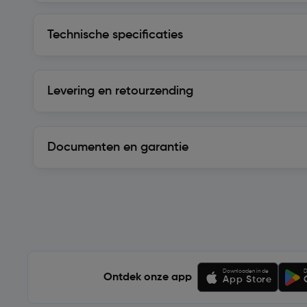
Technische specificaties
Technische specificaties
Levering en retourzending
Levering en retourzending
Documenten en garantie
Soortgelijke artikelen
Downloaden in de
D
Ontdek onze app
App Store