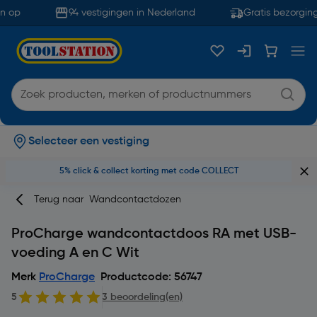
 op
94 vestigingen in Nederland
Gratis bezorging
Selecteer een vestiging
5% click & collect korting met code COLLECT
Terug naar
Wandcontactdozen
ProCharge wandcontactdoos RA met USB-
voeding A en C Wit
Merk
ProCharge
Productcode: 56747
5
3 beoordeling(en)