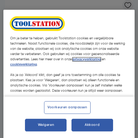
Om je beter te helpen, gebruikt Toolstation cookies en vergelijkbare
technieken. Naast functionele cookies, die noodzakelijk zijn voor de werking
van de website, plaatsen wij ook analytische cookies om onze website
verder te verbeteren. Ook gebruiken wij cookies voor gepersonaliseerde
advertenties. Lees hier meer over in onze
privacyverklaring
en
cookieverklaring
.
Als je op 'Akkoord' klikt, dan geef je ons toestemming om alle cookies te
plaatsen. Kies je voor 'Weigeren', dan plaatsen wij alleen functionele en
analytische cookies. Via 'Voorkeuren aanpassen' kun je zelf instellen welke
cookies worden geplaatst. Deze voorkeuren kun je altijd weer aanpassen.
€ 27,99
| Excl. btw € 23,13
Voorkeuren aanpassen
Weigeren
Akkoord
Kies productvariant
(1)