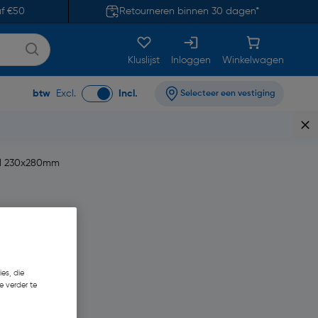
af €50
Retourneren binnen 30 dagen*
Kluslijst
Inloggen
Winkelwagen
btw
Excl.
Incl.
Selecteer een vestiging
vel 230x280mm
es, die
e verder te
6