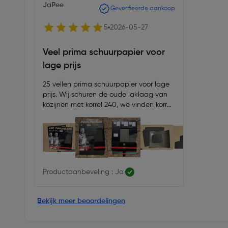
JaPee
Geverifieerde aankoop
5
2026-05-27
Veel prima schuurpapier voor
lage prijs
25 vellen prima schuurpapier voor lage
prijs. Wij schuren de oude laklaag van
kozijnen met korrel 240, we vinden korrel
320 te fijn. Dit schuurpapier is
waterproof, slaat niet dubbel (is stevig),
schuursel is te verwijderen met bortel of
doek, waardoor langer bruikbaar. De
prijs per vel is meer dan 2x goedkoper
dan vergelijkbaar product in gewone
Productaanbeveling : Ja
bouwmarkt, dus niet verder zoeken
maar meteen voorraadje halen bij
Toolstation.
Bekijk meer beoordelingen