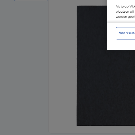
Als je op 'Ak
plaatsen wij 
worden gepla
Voorkeur