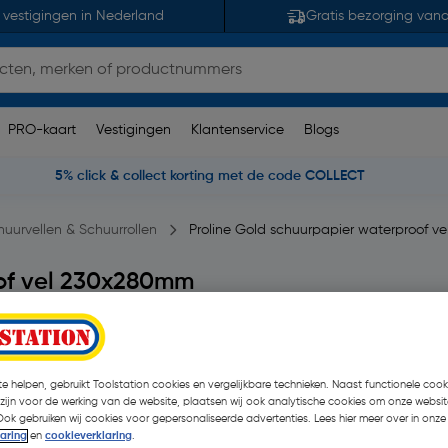
 vestigingen in Nederland
Gratis bezorging van
PRO-kaart
Vestigingen
Klantenservice
Blogs
5% click & collect korting met de code COLLECT
huurvellen & Schuurrollen
Proline Gold schuurpapier waterproof 
oof vel 230x280mm
 opmerking(en)
| 25 Stuks
€ 16,49
e helpen, gebruikt Toolstation cookies en vergelijkbare technieken. Naast functionele cooki
 zijn voor de werking van de website, plaatsen wij ook analytische cookies om onze websit
€ 15,44
Ook gebruiken wij cookies voor gepersonaliseerde advertenties. Lees hier meer over in onze
| Excl. btw € 12,7
laring
en
cookieverklaring
.