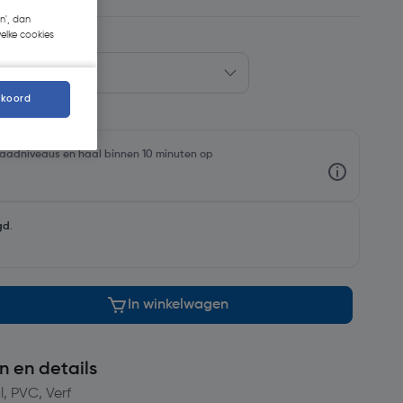
n', dan
welke cookies
kkoord
rraadniveaus en haal binnen 10 minuten op
gd
.
In winkelwagen
n en details
, PVC, Verf