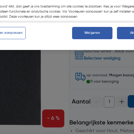
koord' klikt, dan geef je ons toestemming om alle cookies te plaatsen. Kies je voor 'Weigere
alleen functionele en analytische cookies. Via 'Voorkeuren aanpassen' kun je zelf instellen 
Kies productvariant
(12)
atst. Deze voorkeuren kun je altijd weer aanpassen.
en aanpassen
Weigeren
A
Selecteer winkel - Bekijk voo
Selecteer vestiging
op voorraad.
Morgen bezor
11
voor bezorging
Aantal
- 6 %
Belangrijkste kenmerke
Geschikt voor Hout, Metaal