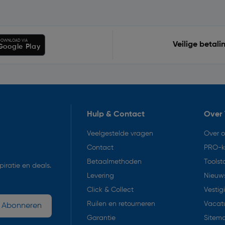
OWNLOAD VIA
Veilige betali
Google Play
Hulp & Contact
Over 
Veelgestelde vragen
Over 
Contact
PRO-k
Betaalmethoden
Toolst
iratie en deals.
Levering
Nieuws
Click & Collect
Vestig
Ruilen en retourneren
Vacat
Abonneren
Garantie
Sitem