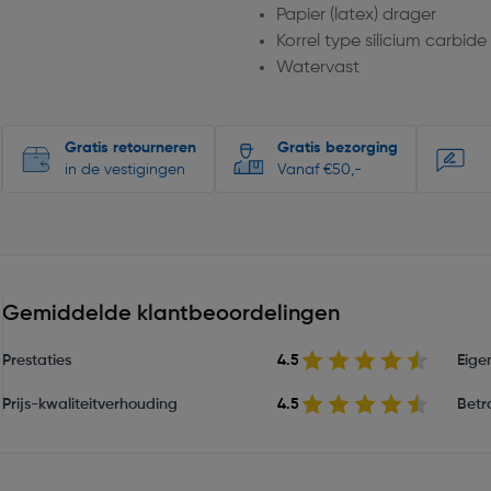
Papier (latex) drager
Korrel type silicium carbide
Watervast
Gratis retourneren
Gratis bezorging
in de vestigingen
Vanaf €50,-
Gemiddelde klantbeoordelingen
Prestaties
4.5
Eige
Prijs-kwaliteitverhouding
4.5
Betr