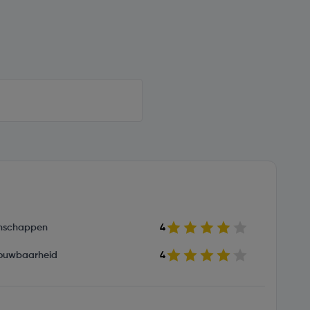
nschappen
4
ouwbaarheid
4