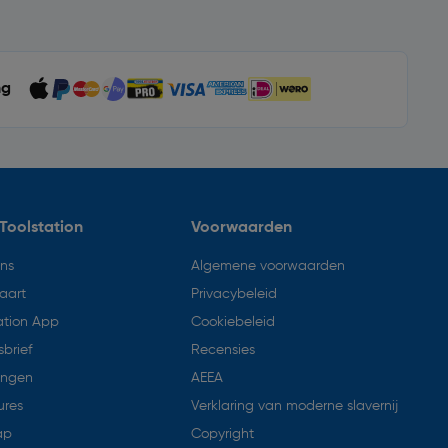
ng
Toolstation
Voorwaarden
ons
Algemene voorwaarden
aart
Privacybeleid
ation App
Cookiebeleid
brief
Recensies
ingen
AEEA
ures
Verklaring van moderne slavernij
ap
Copyright