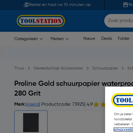
Bestel en haal na 10 minuten op
94
Nieuw
Deals
Folder
Categorieën
Merken
|
Thuis
Gereedschap Accessoires
Schuurpapier
Sc
Proline Gold schuurpapier waterpr
280 Grit
Merk:
Agera
| Productcode: 73925
| 4.9
17
Om je beter t
noodzakelijk
verbeteren. 
privacyverk