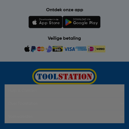
Ontdek onze app
Downloaden in de
DOWNLOAD VIA
App Store
Google Play
Veilige betaling
Hulp & Contact
Over Toolstation
Voorwaarden