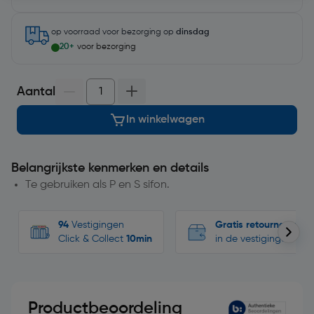
op voorraad
voor bezorging op
dinsdag
20+
voor bezorging
Aantal
In winkelwagen
Belangrijkste kenmerken en details
Te gebruiken als P en S sifon.
94
Vestigingen
Gratis retourneren
Click & Collect
10min
in de vestigingen
Productbeoordeling