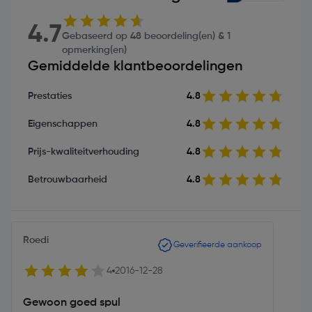
4.7
Gebaseerd op 48 beoordeling(en) & 1
opmerking(en)
Gemiddelde klantbeoordelingen
Prestaties
4.8
Eigenschappen
4.8
Prijs-kwaliteitverhouding
4.8
Betrouwbaarheid
4.8
Roedi
Geverifieerde aankoop
4
2016-12-28
Gewoon goed spul