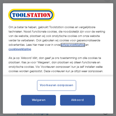
Om je beter te helpen, gebruikt Toolstation cookies en vergelijkbare
technieken. Naast functionele cookies, die noodzakelijk zijn voor de werking
van de website, plaatsen wij ook analytische cookies om onze website
verder te verbeteren. Ook gebruiken wij cookies voor gepersonaliseerde
advertenties. Lees hier meer over in onze
privacyverklaring
en
cookieverklaring
.
Als je op 'Akkoord' klikt, dan geef je ons toestemming om alle cookies te
plaatsen. Kies je voor 'Weigeren', dan plaatsen wij alleen functionele en
analytische cookies. Via 'Voorkeuren aanpassen' kun je zelf instellen welke
cookies worden geplaatst. Deze voorkeuren kun je altijd weer aanpassen.
€ 3,89
| Excl. btw € 3,21
Voorkeuren aanpassen
Weigeren
Akkoord
Selecteer winkel - Bekijk voorraadniveaus en haal binnen 10
minuten op
Selecteer vestiging