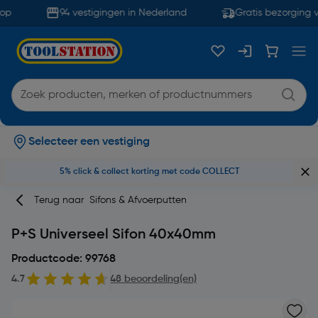
op
94 vestigingen in Nederland
Gratis bezorging v
Selecteer een vestiging
5% click & collect korting met code COLLECT
Terug naar
Sifons & Afvoerputten
P+S Universeel Sifon 40x40mm
Productcode: 99768
4.7
48 beoordeling(en)