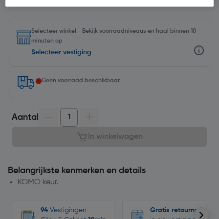
Selecteer winkel - Bekijk voorraadniveaus en haal binnen 10
minuten op
Selecteer vestiging
Geen voorraad beschikbaar
Aantal
In winkelwagen
Belangrijkste kenmerken en details
KOMO keur.
94
Vestigingen
Gratis retourneren