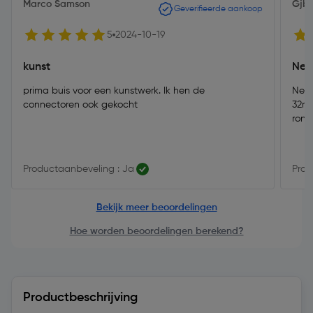
Marco Samson
Gjb
Geverifieerde aankoop
5
2024-10-19
kunst
Nett
prima buis voor een kunstwerk. Ik hen de
Nett
connectoren ook gekocht
32mm
rond
Productaanbeveling : Ja
Prod
Bekijk meer beoordelingen
Hoe worden beoordelingen berekend?
Productbeschrijving