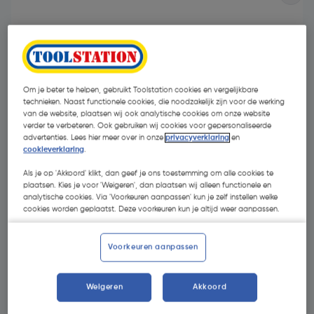
Om je beter te helpen, gebruikt Toolstation cookies en vergelijkbare
technieken. Naast functionele cookies, die noodzakelijk zijn voor de werking
van de website, plaatsen wij ook analytische cookies om onze website
verder te verbeteren. Ook gebruiken wij cookies voor gepersonaliseerde
advertenties. Lees hier meer over in onze
privacyverklaring
en
cookieverklaring
.
Als je op 'Akkoord' klikt, dan geef je ons toestemming om alle cookies te
plaatsen. Kies je voor 'Weigeren', dan plaatsen wij alleen functionele en
analytische cookies. Via 'Voorkeuren aanpassen' kun je zelf instellen welke
cookies worden geplaatst. Deze voorkeuren kun je altijd weer aanpassen.
€ 6,21
| Excl. btw € 5,13
€ 3,11/m
Voorkeuren aanpassen
Kies productvariant
(5)
Weigeren
Akkoord