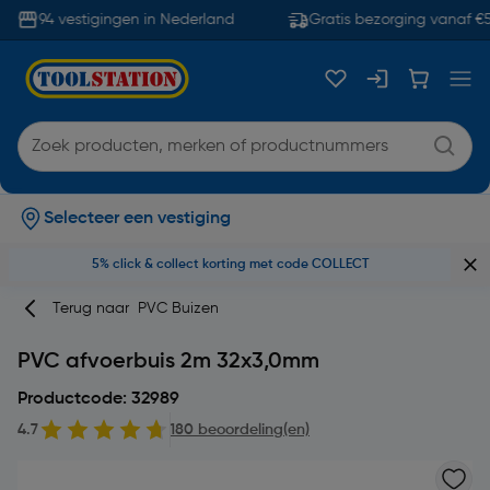
94 vestigingen in Nederland
Gratis bezorging vanaf €5
Selecteer een vestiging
5% click & collect korting met code COLLECT
Terug naar
PVC Buizen
PVC afvoerbuis 2m 32x3,0mm
Productcode: 32989
4.7
180 beoordeling(en)