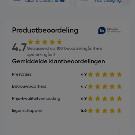
Click & Collect
10min
in de vestigingen
Productbeoordeling
4.7
Gebaseerd op 180 beoordeling(en) & 6
opmerking(en)
Gemiddelde klantbeoordelingen
Prestaties
4.9
Betrouwbaarheid
4.7
Prijs-kwaliteitverhouding
4.9
Eigenschappen
4.6