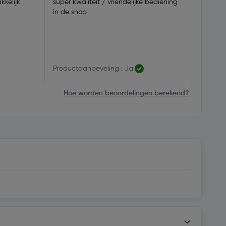
kkelijk
super kwaliteit / vriendelijke bediening
Erg t
in de shop
Mense
Erg h
te zie
kunne
Productaanbeveling : Ja
Produ
Hoe worden beoordelingen berekend?