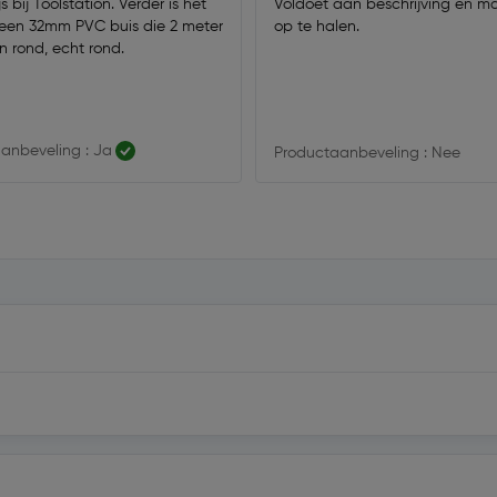
s bij Toolstation. Verder is het
Voldoet aan beschrijving en ma
en 32mm PVC buis die 2 meter
op te halen.
en rond, echt rond.
anbeveling : Ja
Productaanbeveling : Nee