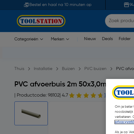
Bestel en haal na 10 minuten op
94
Nieuw
Deals
Folder
Categorieën
Merken
|
Thuis
Installatie
Buizen
PVC buizen
PVC afvo
PVC afvoerbuis 2m 50x3,0mm
| Productcode: 98102
| 4.7
180 opmerkin
Om je beter t
noodzakelijk
verbeteren. 
privacyverk
Als je op 'Ak