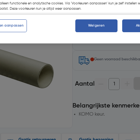
alleen functionele en analytische cookies. Via 'Voorkeuren aanpassen' kun je zelf instellen 
atst. Deze voorkeuren kun je altijd weer aanpassen.
en aanpassen
Weigeren
A
Selecteer winkel - Bekijk voo
Selecteer vestiging
Geen voorraad beschikb
Aantal
Belangrijkste kenmerke
KOMO keur.
Gratis retourneren
Gratis bezorging