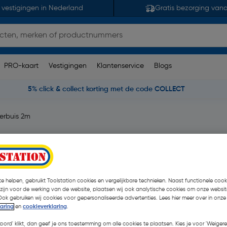
 vestigingen in Nederland
Gratis bezorging van
PRO-kaart
Vestigingen
Klantenservice
Blogs
5% click & collect korting met de code COLLECT
erbuis 2m
g(en)
| Stuk
€ 7,87
e helpen, gebruikt Toolstation cookies en vergelijkbare technieken. Naast functionele cooki
| Excl. btw € 6,50
€ 
 zijn voor de werking van de website, plaatsen wij ook analytische cookies om onze websit
Ook gebruiken wij cookies voor gepersonaliseerde advertenties. Lees hier meer over in onze
laring
en
cookieverklaring
.
Kies productvariant
(5)
koord' klikt, dan geef je ons toestemming om alle cookies te plaatsen. Kies je voor 'Weigere