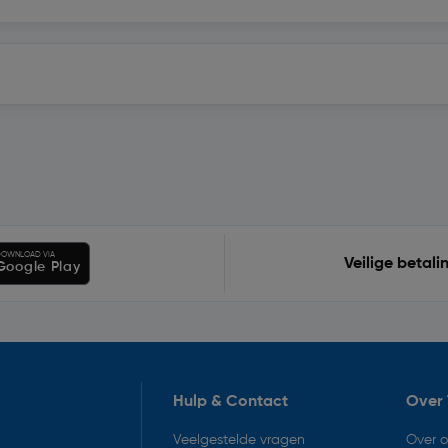
OWNLOAD VIA
Veilige betali
Google Play
Hulp & Contact
Over 
Veelgestelde vragen
Over 