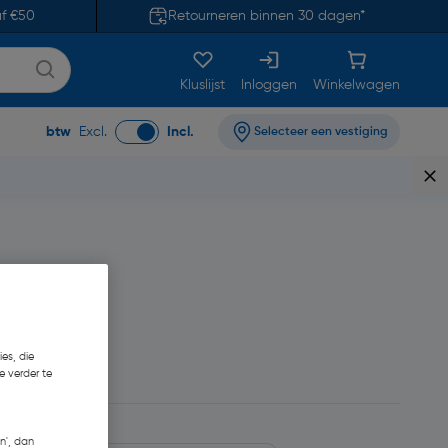
af €50
Retourneren binnen 30 dagen*
Kluslijst
Inloggen
Winkelwagen
btw
Excl.
Incl.
Selecteer een vestiging
es, die
3,94/m
e verder te
n', dan