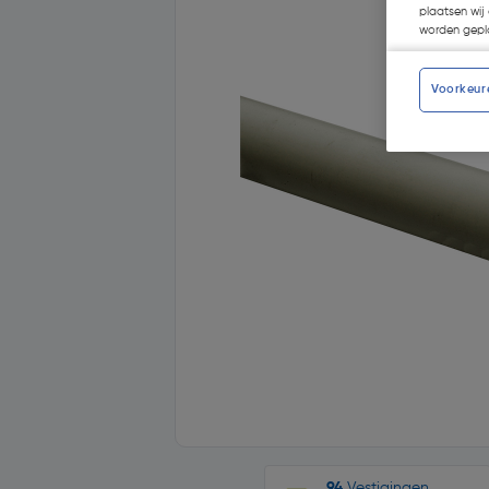
plaatsen wij 
worden gepla
Voorkeur
94
Vestigingen