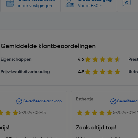
in de vestigingen
Vanaf €50,-
Gemiddelde klantbeoordelingen
Eigenschappen
4.6
Prest
Prijs-kwaliteitverhouding
4.9
Betr
Esthertje
Geverifieerde aankoop
Geverifieer
5
2024-08-15
5
2024-01-1
rijs!
Zoals altijd top!