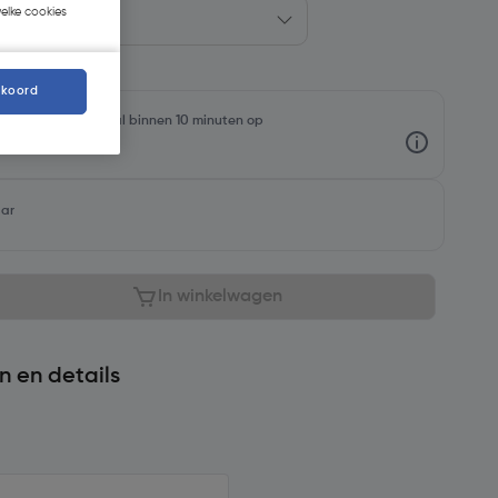
welke cookies
kkoord
rraadniveaus en haal binnen 10 minuten op
aar
In winkelwagen
n en details