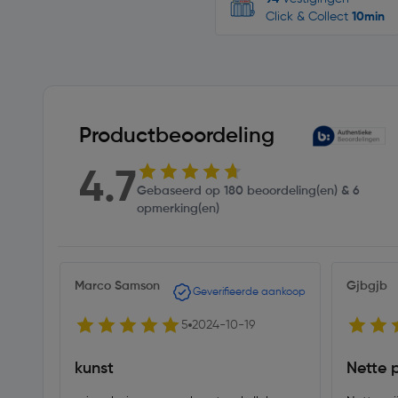
Click & Collect
10min
Productbeoordeling
4.7
Gebaseerd op 180 beoordeling(en) & 6
opmerking(en)
Marco Samson
Gjbgjb
Geverifieerde aankoop
5
2024-10-19
kunst
Nette p