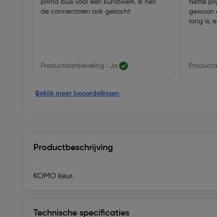
prima buis voor een kunstwerk. Ik hen
Nette prij
de connectoren ook gekocht
gewoon e
lang is, 
Productaanbeveling : Ja
Producta
Bekijk meer beoordelingen
Productbeschrijving
KOMO keur.
Technische specificaties
Technische specificaties