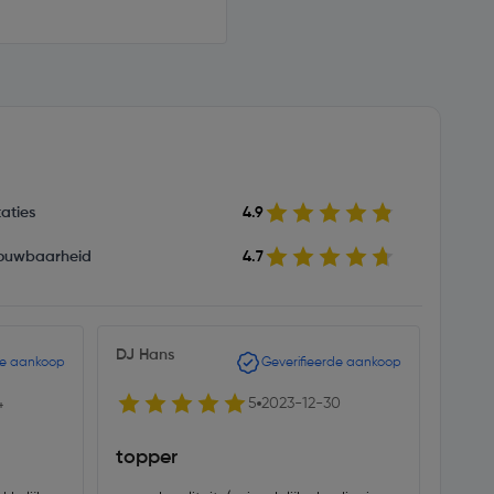
aties
4.9
ouwbaarheid
4.7
DJ Hans
fmdor
de aankoop
Geverifieerde aankoop
4
5
2023-12-30
topper
Supe