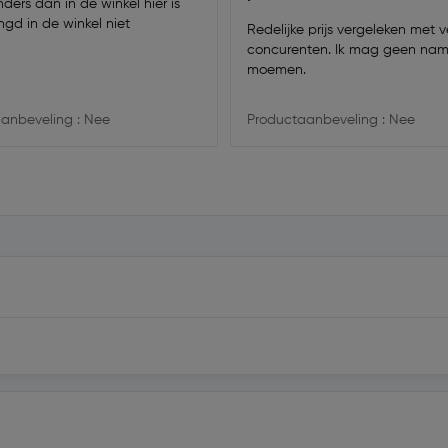
nders dan in de winkel hier is
ngd in de winkel niet
Redelijke prijs vergeleken met v
concurenten. Ik mag geen na
moemen.
anbeveling : Nee
Productaanbeveling : Nee