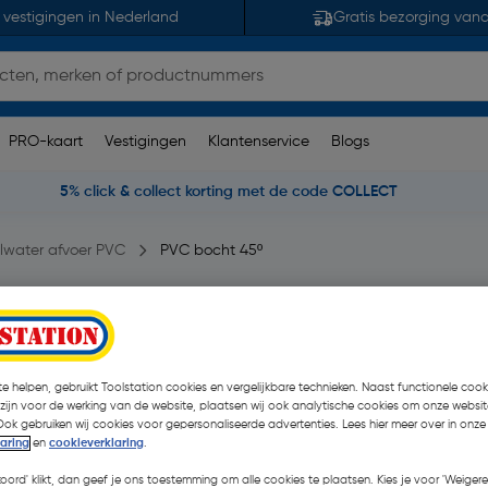
 vestigingen in Nederland
Gratis bezorging van
PRO-kaart
Vestigingen
Klantenservice
Blogs
5% click & collect korting met de code COLLECT
lwater afvoer PVC
PVC bocht 45º
56 opmerking(en)
| Stuk
€ 3,31
e helpen, gebruikt Toolstation cookies en vergelijkbare technieken. Naast functionele cooki
| Excl. btw € 2,74
 zijn voor de werking van de website, plaatsen wij ook analytische cookies om onze websit
Ook gebruiken wij cookies voor gepersonaliseerde advertenties. Lees hier meer over in onze
laring
en
cookieverklaring
.
Kies productvariant
(11)
koord' klikt, dan geef je ons toestemming om alle cookies te plaatsen. Kies je voor 'Weigere