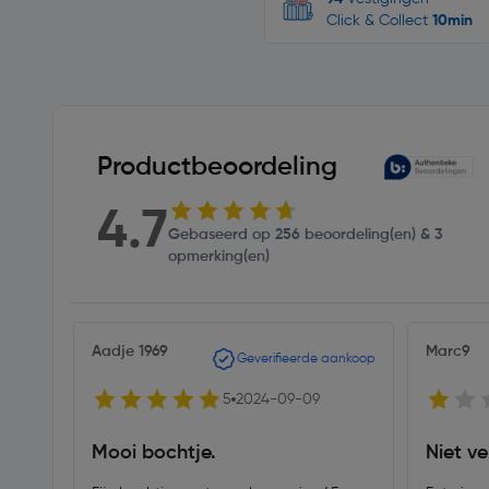
Click & Collect
10min
Productbeoordeling
4.7
Gebaseerd op 256 beoordeling(en) & 3
opmerking(en)
Aadje 1969
Marc9
Geverifieerde aankoop
5
2024-09-09
Mooi bochtje.
Niet v