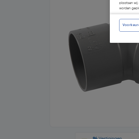
plaatsen wij 
worden gepla
Voorkeur
94
Vestigingen