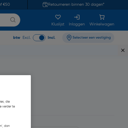
af €50
Retourneren binnen 30 dagen*
Kluslijst
Inloggen
Winkelwagen
btw
Excl.
Incl.
Selecteer een vestiging
es, die
e verder te
n', dan