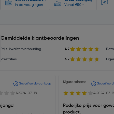
in de vestigingen
Vanaf €50,-
Gemiddelde klantbeoordelingen
Prijs-kwaliteitverhouding
4.7
Betr
Prestaties
4.7
Eige
Sigurdathome
Geverifieerde aankoop
Geverifieer
1
2024-07-18
4
2024-03-1
erjongd
Redelijke prijs voor gow
product.