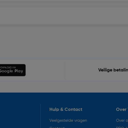
OWNLOAD VIA
Veilige betali
Google Play
Hulp & Contact
Over 
Veelgestelde vragen
Over 