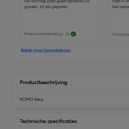
Fijn bochtje, past goed e,precies 45
Foto is a
graden, zit als gegoten
het verjo
Productaanbeveling : Ja
Producta
Bekijk meer beoordelingen
Productbeschrijving
KOMO keur.
Technische specificaties
Technische specificaties