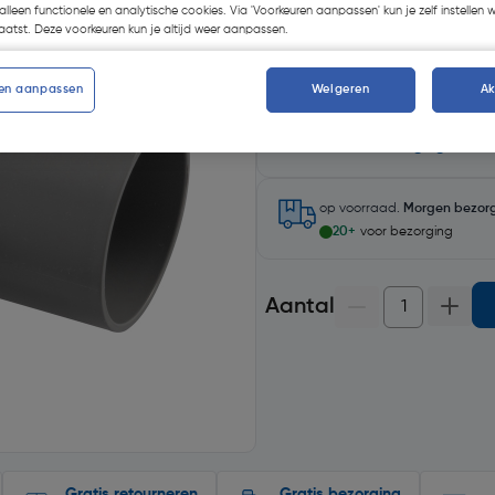
alleen functionele en analytische cookies. Via 'Voorkeuren aanpassen' kun je zelf instellen 
atst. Deze voorkeuren kun je altijd weer aanpassen.
en aanpassen
Weigeren
A
Selecteer winkel - Bekijk voo
Selecteer vestiging
op voorraad.
Morgen bezor
20+
voor bezorging
Aantal
Gratis retourneren
Gratis bezorging