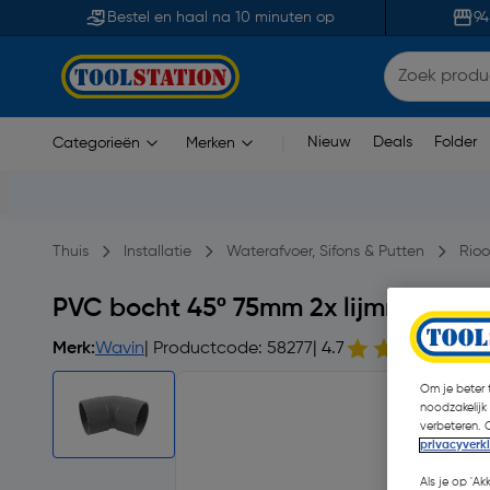
Bestel en haal na 10 minuten op
94
Nieuw
Deals
Folder
Categorieën
Merken
|
Thuis
Installatie
Waterafvoer, Sifons & Putten
Rioo
PVC bocht 45º 75mm 2x lijmmof
Merk:
Wavin
| Productcode: 58277
| 4.7
2
Om je beter t
noodzakelijk
verbeteren. 
privacyverk
Als je op 'Ak