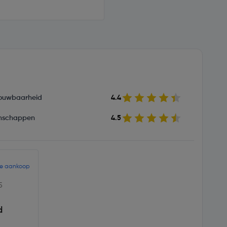
ouwbaarheid
4.4
nschappen
4.5
de aankoop
5
d