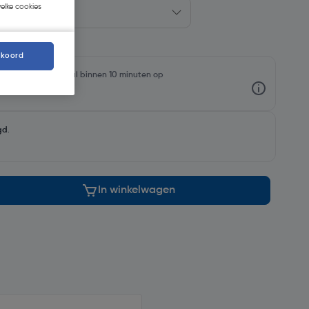
welke cookies
kkoord
rraadniveaus en haal binnen 10 minuten op
gd
.
In winkelwagen