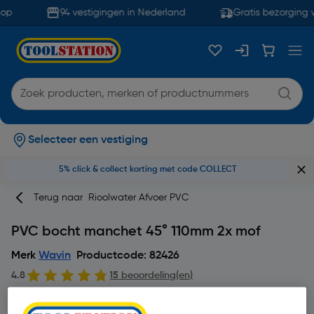
op
94 vestigingen in Nederland
Gratis bezorging v
Selecteer een vestiging
5% click & collect korting met code COLLECT
Terug naar
Rioolwater Afvoer PVC
PVC bocht manchet 45° 110mm 2x mof
Merk
Wavin
Productcode: 82426
4.8
15 beoordeling(en)