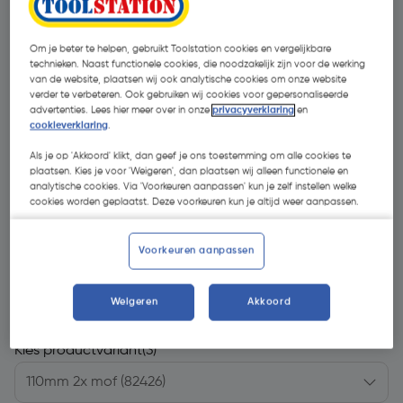
Om je beter te helpen, gebruikt Toolstation cookies en vergelijkbare
technieken. Naast functionele cookies, die noodzakelijk zijn voor de werking
van de website, plaatsen wij ook analytische cookies om onze website
verder te verbeteren. Ook gebruiken wij cookies voor gepersonaliseerde
advertenties. Lees hier meer over in onze
privacyverklaring
en
cookieverklaring
.
Als je op 'Akkoord' klikt, dan geef je ons toestemming om alle cookies te
plaatsen. Kies je voor 'Weigeren', dan plaatsen wij alleen functionele en
analytische cookies. Via 'Voorkeuren aanpassen' kun je zelf instellen welke
cookies worden geplaatst. Deze voorkeuren kun je altijd weer aanpassen.
Voorkeuren aanpassen
€ 8,93
| Excl. btw € 7,38
Weigeren
Akkoord
Kies productvariant
(3)