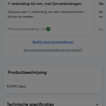
Y verbinding 40 mm, met lijmverbindingen.
Gew
Gewoon een Y verbinding om een afwasmachine-
Betr
afvoer te creëren
ande
Productaanbeveling : Ja
Prod
Bekijk meer beoordelingen
Hoe worden beoordelingen berekend?
Productbeschrijving
KOMO keur.
Technische specificaties
Technische specificaties