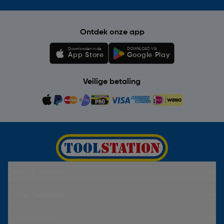
Ontdek onze app
Downloaden in de
DOWNLOAD VIA
App Store
Google Play
Veilige betaling
Hulp & Contact
Over Toolstation
Voorwaarden