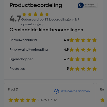
Productbeoordeling
4.7
Gebaseerd op 93 beoordeling(en) & 7
opmerking(en)
Gemiddelde klantbeoordelingen
Betrouwbaarheid
4.8
Prijs-kwaliteitverhouding
4.9
Eigenschappen
4.9
Prestaties
5
Fred D
Rem
Geverifieerde aankoop
5
2026-07-12