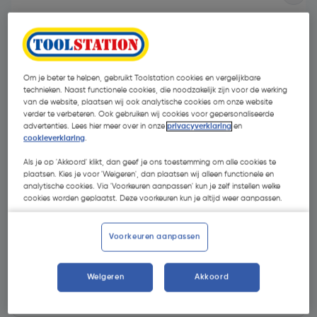
Om je beter te helpen, gebruikt Toolstation cookies en vergelijkbare
technieken. Naast functionele cookies, die noodzakelijk zijn voor de werking
van de website, plaatsen wij ook analytische cookies om onze website
verder te verbeteren. Ook gebruiken wij cookies voor gepersonaliseerde
advertenties. Lees hier meer over in onze
privacyverklaring
en
cookieverklaring
.
Als je op 'Akkoord' klikt, dan geef je ons toestemming om alle cookies te
plaatsen. Kies je voor 'Weigeren', dan plaatsen wij alleen functionele en
analytische cookies. Via 'Voorkeuren aanpassen' kun je zelf instellen welke
cookies worden geplaatst. Deze voorkeuren kun je altijd weer aanpassen.
€ 1,99
| Excl. btw € 1,64
Voorkeuren aanpassen
Kies productvariant
(5)
Weigeren
Akkoord