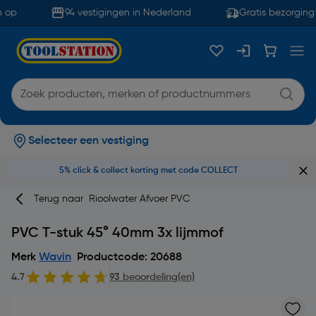
 op
94 vestigingen in Nederland
Gratis bezorging 
Selecteer een vestiging
5% click & collect korting met code COLLECT
Terug naar
Rioolwater Afvoer PVC
PVC T-stuk 45° 40mm 3x lijmmof
Merk
Wavin
Productcode: 20688
4.7
93 beoordeling(en)