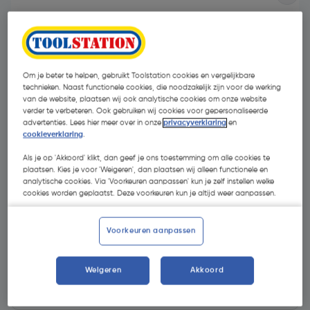
Om je beter te helpen, gebruikt Toolstation cookies en vergelijkbare
technieken. Naast functionele cookies, die noodzakelijk zijn voor de werking
van de website, plaatsen wij ook analytische cookies om onze website
verder te verbeteren. Ook gebruiken wij cookies voor gepersonaliseerde
advertenties. Lees hier meer over in onze
privacyverklaring
en
cookieverklaring
.
Als je op 'Akkoord' klikt, dan geef je ons toestemming om alle cookies te
plaatsen. Kies je voor 'Weigeren', dan plaatsen wij alleen functionele en
analytische cookies. Via 'Voorkeuren aanpassen' kun je zelf instellen welke
cookies worden geplaatst. Deze voorkeuren kun je altijd weer aanpassen.
€ 0,70
| Excl. btw € 0,58
Voorkeuren aanpassen
Kies productvariant
(4)
Weigeren
Akkoord