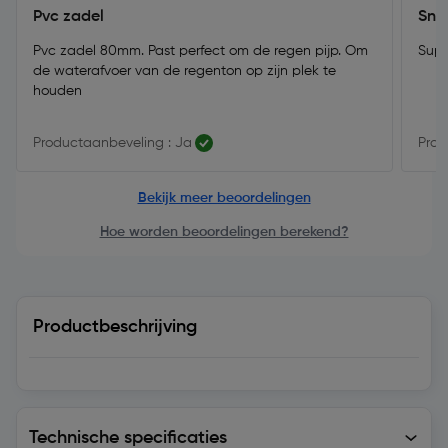
Pvc zadel
Sne
Pvc zadel 80mm. Past perfect om de regen pijp. Om
Supe
de waterafvoer van de regenton op zijn plek te
houden
Productaanbeveling : Ja
Prod
Bekijk meer beoordelingen
Hoe worden beoordelingen berekend?
Productbeschrijving
Technische specificaties
Technische specificaties