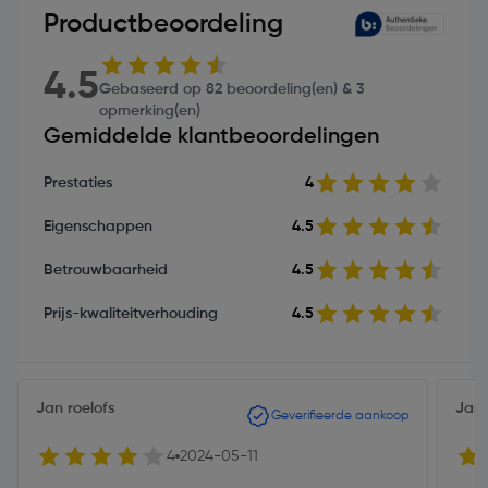
Productbeoordeling
4.5
Gebaseerd op 82 beoordeling(en) & 3
opmerking(en)
Gemiddelde klantbeoordelingen
Prestaties
4
Eigenschappen
4.5
Betrouwbaarheid
4.5
Prijs-kwaliteitverhouding
4.5
Jan roelofs
Jann
Geverifieerde aankoop
4
2024-05-11