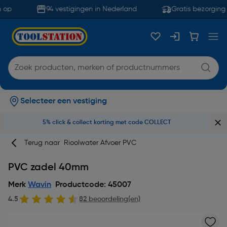
 op
94 vestigingen in Nederland
Gratis bezorging 
Selecteer een vestiging
5% click & collect korting met code COLLECT
Terug naar
Rioolwater Afvoer PVC
PVC zadel 40mm
Merk
Wavin
Productcode: 45007
4.5
82 beoordeling(en)