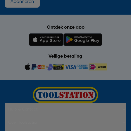
Abonneren
Ontdek onze app
Downloaden in de
DOWNLOAD VIA
App Store
Google Play
Veilige betaling
Hulp & Contact
Over Toolstation