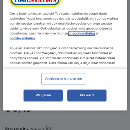
Om je beter te helpen, gebruikt Toolstation cookies en vergelijkbare
technieken. Naast functionele cookies, die noodzakelijk zijn voor de werking
van de website, plaatsen wij ook analytische cookies om onze website
verder te verbeteren. Ook gebruiken wij cookies voor gepersonaliseerde
advertenties. Lees hier meer over in onze
privacyverklaring
en
cookieverklaring
.
Als je op 'Akkoord' klikt, dan geef je ons toestemming om alle cookies te
plaatsen. Kies je voor 'Weigeren', dan plaatsen wij alleen functionele en
- 31 %
analytische cookies. Via 'Voorkeuren aanpassen' kun je zelf instellen welke
cookies worden geplaatst. Deze voorkeuren kun je altijd weer aanpassen.
Voorkeuren aanpassen
Weigeren
Akkoord
€ 0,67
€ 0,46
| Excl. btw € 0,38
Kies productvariant
(4)