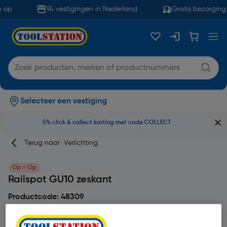
 op
94 vestigingen in Nederland
Gratis bezorging 
Selecteer een vestiging
5% click & collect korting met code COLLECT
Terug naar
Verlichting
Op = Op
Railspot GU10 zeskant
Productcode: 48309
4.5
2 beoordeling(en)