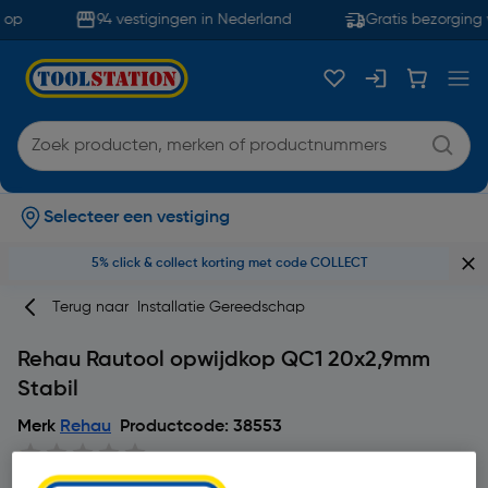
op
94 vestigingen in Nederland
Gratis bezorging 
Selecteer een vestiging
5% click & collect korting met code COLLECT
Terug naar
Installatie Gereedschap
Rehau Rautool opwijdkop QC1 20x2,9mm
Stabil
Merk
Rehau
Productcode: 38553