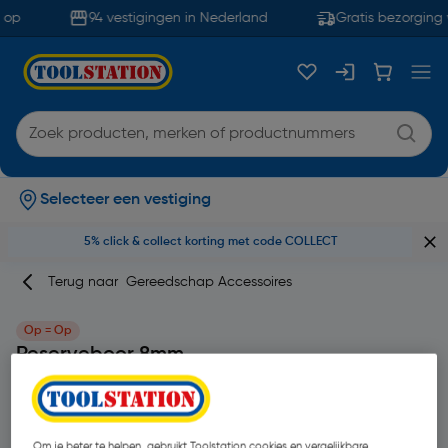
 op
94 vestigingen in Nederland
Gratis bezorging 
Selecteer een vestiging
5% click & collect korting met code COLLECT
Terug naar
Gereedschap Accessoires
Op = Op
Reserveboor 8mm
Merk
Spectre
Productcode: 11362
Om je beter te helpen, gebruikt Toolstation cookies en vergelijkbare