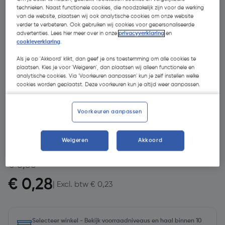
technieken. Naast functionele cookies, die noodzakelijk zijn voor de werking
van de website, plaatsen wij ook analytische cookies om onze website
verder te verbeteren. Ook gebruiken wij cookies voor gepersonaliseerde
advertenties. Lees hier meer over in onze
privacyverklaring
en
cookieverklaring
.
Als je op 'Akkoord' klikt, dan geef je ons toestemming om alle cookies te
plaatsen. Kies je voor 'Weigeren', dan plaatsen wij alleen functionele en
analytische cookies. Via 'Voorkeuren aanpassen' kun je zelf instellen welke
cookies worden geplaatst. Deze voorkeuren kun je altijd weer aanpassen.
- 22 %
Voorkeuren aanpassen
Weigeren
Akkoord
€ 0,36
€ 0,28
| Excl. btw € 0,23
Selecteer winkel - Bekijk voorraadniveaus en haal binnen 10