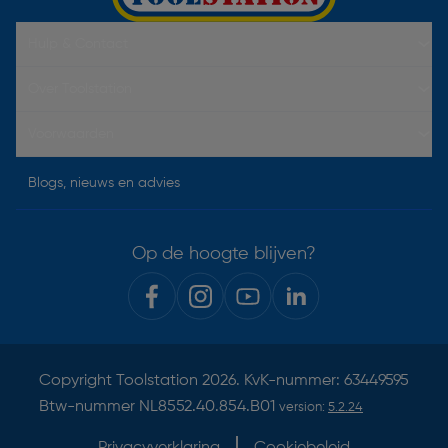
Hulp & Contact
Over Toolstation
Voorwaarden
Blogs, nieuws en advies
Op de hoogte blijven?
Copyright
Toolstation
2026. KvK-nummer: 63449595
Btw-nummer NL8552.40.854.B01
version:
5.2.24
Privacyverklaring
Cookiebeleid