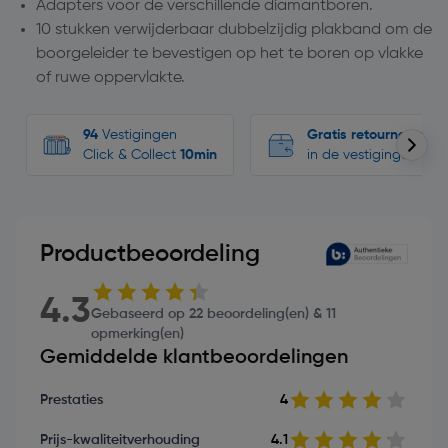
Adapters voor de verschillende diamantboren.
10 stukken verwijderbaar dubbelzijdig plakband om de
boorgeleider te bevestigen op het te boren op vlakke
of ruwe oppervlakte.
94
Vestigingen
Gratis retourneren
Click & Collect
10min
in de vestigingen
Productbeoordeling
4.3
Gebaseerd op 22 beoordeling(en) & 11
opmerking(en)
Gemiddelde klantbeoordelingen
Prestaties
4
Prijs-kwaliteitverhouding
4.1