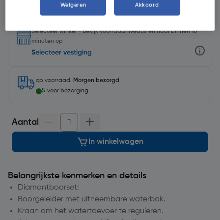
Weigeren
Akkoord
Selecteer winkel - Bekijk voorraadniveaus en haal binnen 10
minuten op
Selecteer vestiging
op voorraad.
Morgen bezorgd
.
5
voor bezorging
Aantal
In winkelwagen
Belangrijkste kenmerken en details
Diamantboorset:
Boorgeleider met uitneembare waterbak.
Kraan om het watertoevoer te reguleren.