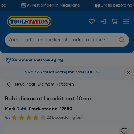
op
94 vestigingen in Nederland
Gratis bezorging 
Selecteer een vestiging
5% click & collect korting met code COLLECT
Terug naar
Diamant Natboren
Rubi diamant boorkit nat 10mm
Merk
Rubi
Productcode: 12580
4.3
22 beoordeling(en)