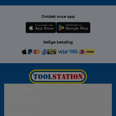
Ontdek onze app
Downloaden in de
DOWNLOAD VIA
App Store
Google Play
Veilige betaling
Hulp & Contact
Over Toolstation
Voorwaarden