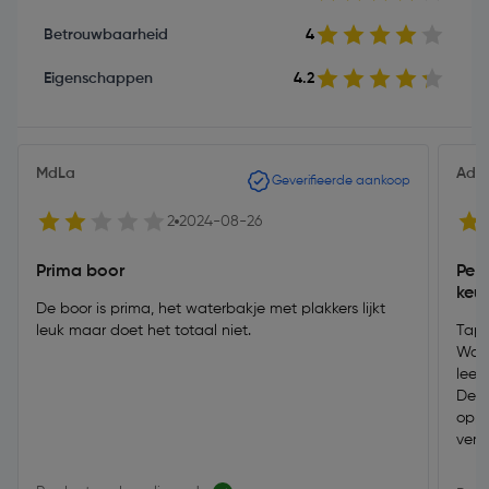
Betrouwbaarheid
4
Eigenschappen
4.2
MdLa
Adr
Geverifieerde aankoop
2
2024-08-26
Prima boor
Per
keu
De boor is prima, het waterbakje met plakkers lijkt
leuk maar doet het totaal niet.
Tape
Wate
leeg
De d
oppe
verg
piek