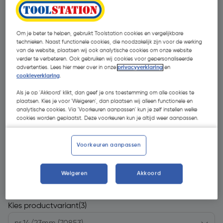
Om je beter te helpen, gebruikt Toolstation cookies en vergelijkbare
technieken. Naast functionele cookies, die noodzakelijk zijn voor de werking
van de website, plaatsen wij ook analytische cookies om onze website
verder te verbeteren. Ook gebruiken wij cookies voor gepersonaliseerde
advertenties. Lees hier meer over in onze
privacyverklaring
en
cookieverklaring
.
Als je op 'Akkoord' klikt, dan geef je ons toestemming om alle cookies te
plaatsen. Kies je voor 'Weigeren', dan plaatsen wij alleen functionele en
analytische cookies. Via 'Voorkeuren aanpassen' kun je zelf instellen welke
cookies worden geplaatst. Deze voorkeuren kun je altijd weer aanpassen.
Voorkeuren aanpassen
€ 3,96
| Excl. btw € 3,27
Weigeren
Akkoord
Kies productvariant
(3)