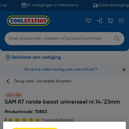
 op
94 vestigingen in Nederland
Gratis bezorging 
Selecteer een vestiging
5% click & collect korting met code COLLECT
Terug naar
Universele Kwasten
Op = Op
SAM R7 ronde kwast universeel nr.14/23mm
Productcode: 70853
5
1 beoordeling(en)