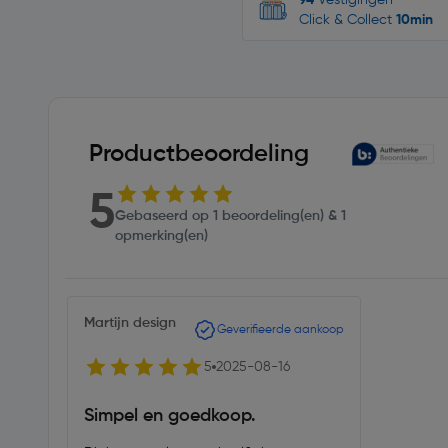
94
Vestigingen
Click & Collect
10min
Productbeoordeling
5
Gebaseerd op 1 beoordeling(en) & 1
opmerking(en)
Martijn design
Geverifieerde aankoop
5
2025-08-16
Simpel en goedkoop.