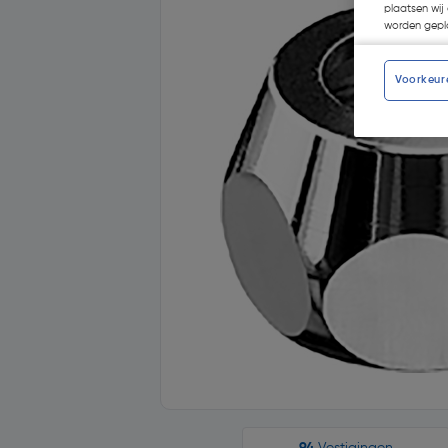
plaatsen wij 
worden gepla
Voorkeur