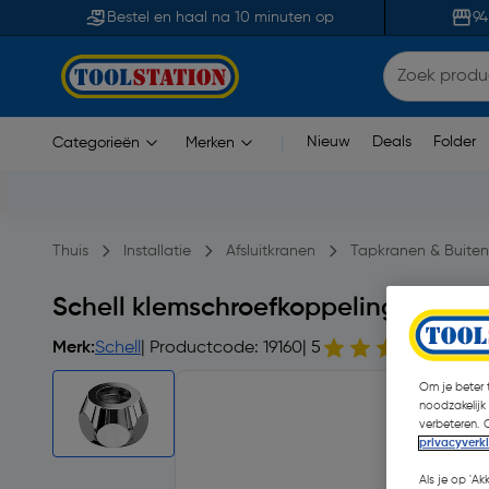
Bestel en haal na 10 minuten op
94
Nieuw
Deals
Folder
Categorieën
Merken
|
Thuis
Installatie
Afsluitkranen
Tapkranen & Buite
Schell klemschroefkoppeling compl
Merk:
Schell
| Productcode: 19160
| 5
1 op
Om je beter t
noodzakelijk
verbeteren. 
privacyverk
Als je op 'Ak