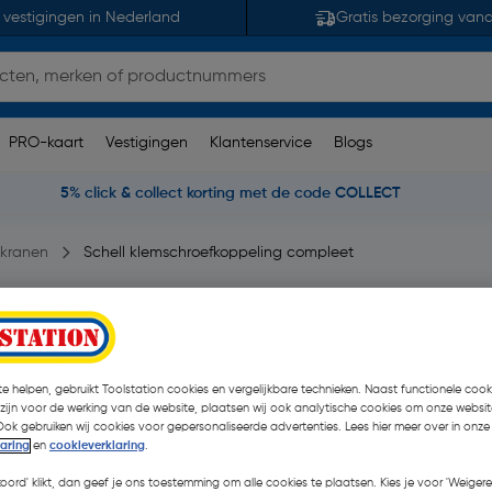
 vestigingen in Nederland
Gratis bezorging van
PRO-kaart
Vestigingen
Klantenservice
Blogs
5% click & collect korting met de code COLLECT
nkranen
Schell klemschroefkoppeling compleet
eet 3/8"x 10mm
merking(en)
| Stuk
€ 2,39
e helpen, gebruikt Toolstation cookies en vergelijkbare technieken. Naast functionele cooki
| Excl. btw € 1,98
 zijn voor de werking van de website, plaatsen wij ook analytische cookies om onze websit
Ook gebruiken wij cookies voor gepersonaliseerde advertenties. Lees hier meer over in onze
laring
en
cookieverklaring
.
Kies productvariant
(1)
koord' klikt, dan geef je ons toestemming om alle cookies te plaatsen. Kies je voor 'Weigere