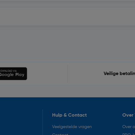
OWNLOAD VIA
Veilige betali
Google Play
Hulp & Contact
Over 
Veelgestelde vragen
Over 