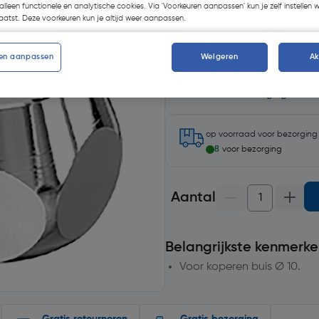
alleen functionele en analytische cookies. Via 'Voorkeuren aanpassen' kun je zelf instellen 
atst. Deze voorkeuren kun je altijd weer aanpassen.
en aanpassen
Weigeren
A
Selecteer winkel - Bekijk voo
Selecteer vestiging
op voorraad
voor bezorgin
8
voor bezorging
Aantal
Belangrijkste kenmerke
Voor koperen buis Ø 10.