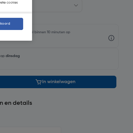
welke cookies
kkoord
rraadniveaus en haal binnen 10 minuten op
g op
dinsdag
In winkelwagen
n en details