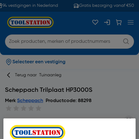
94 vestigingen in Nederland
Gratis bezorging vanaf €50
Selecteer een vestiging
Terug naar
Tuinaanleg
Scheppach Trilplaat HP3000S
Merk
Scheppach
Productcode: 88298