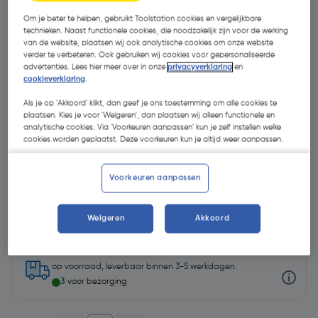
Om je beter te helpen, gebruikt Toolstation cookies en vergelijkbare
technieken. Naast functionele cookies, die noodzakelijk zijn voor de werking
van de website, plaatsen wij ook analytische cookies om onze website
verder te verbeteren. Ook gebruiken wij cookies voor gepersonaliseerde
advertenties. Lees hier meer over in onze
privacyverklaring
en
cookieverklaring
.
- € 185,33
Als je op 'Akkoord' klikt, dan geef je ons toestemming om alle cookies te
plaatsen. Kies je voor 'Weigeren', dan plaatsen wij alleen functionele en
analytische cookies. Via 'Voorkeuren aanpassen' kun je zelf instellen welke
cookies worden geplaatst. Deze voorkeuren kun je altijd weer aanpassen.
Voorkeuren aanpassen
€ 1853,33
€ 1668,00
| Excl. btw € 1378,51
Weigeren
Akkoord
op voorraad, leverbaar binnen 3-5 werkdagen.
3
voor bezorging