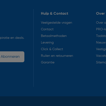
Hulp & Contact
Over 
Veelgestelde vragen
Over 
Contact
PRO-k
Betaalmethoden
Toolst
iratie en deals.
Levering
Nieuws
Click & Collect
Vestig
Ruilen en retourneren
Vacat
Abonneren
Garantie
Sitem