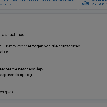
service
Vanaf €50
t als zachthout
 505mm voor het zagen van alle houtsoorten
sduur
patenteerde beschermklep
tebesparende opslag
werkplek