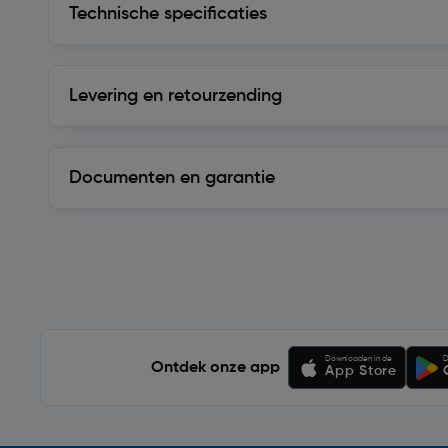
Technische specificaties
Levering en retourzending
Levering en retourzending
Documenten en garantie
Soortgelijke artikelen
Downloaden in de
D
Ontdek onze app
App Store