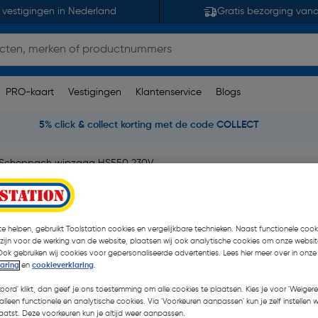
 vestigingen in Nederland
Gratis bezorging van
PRO-kaart
Vestigingen
Klantenservice
Blogs
5% click & collect korting met de code COLLECT
Scheppach wipzaag HS550 230V
.000W
e helpen, gebruikt Toolstation cookies en vergelijkbare technieken. Naast functionele cooki
 zijn voor de werking van de website, plaatsen wij ook analytische cookies om onze websit
€ 611,13
Ook gebruiken wij cookies voor gepersonaliseerde advertenties. Lees hier meer over in onze
| Excl. btw € 5
laring
en
cookieverklaring
.
koord' klikt, dan geef je ons toestemming om alle cookies te plaatsen. Kies je voor 'Weigere
alleen functionele en analytische cookies. Via 'Voorkeuren aanpassen' kun je zelf instellen 
op voorraad, leverbaar bi
atst. Deze voorkeuren kun je altijd weer aanpassen.