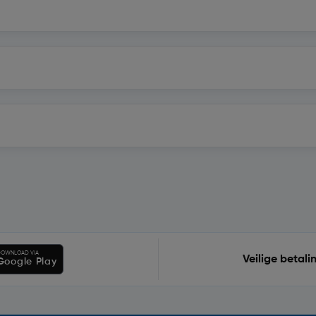
OWNLOAD VIA
Veilige betali
Google Play