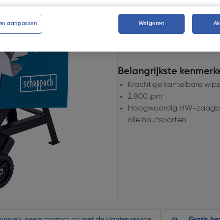
Geen voorraad beschik
en aanpassen
Weigeren
A
Aantal
Belangrijkste kenmerk
Krachtige kantelbare wip
2.800tpm
Hoogwaardig HW-zaagbla
alle houtsoorten
ourneren, neem contact op met de klantenservice.
Gratis be