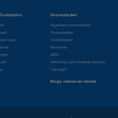
Toolstation
Voorwaarden
ons
Algemene voorwaarden
aart
Privacybeleid
ation App
Cookiebeleid
brief
Recensies
ingen
AEEA
ures
Verklaring van moderne slavernij
ap
Copyright
Blogs, nieuws en advies