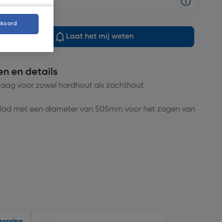
baar
kkoord
Laat het mij weten
en en details
zaag voor zowel hardhout als zachthout
d met een diameter van 505mm voor het zagen van
zorging