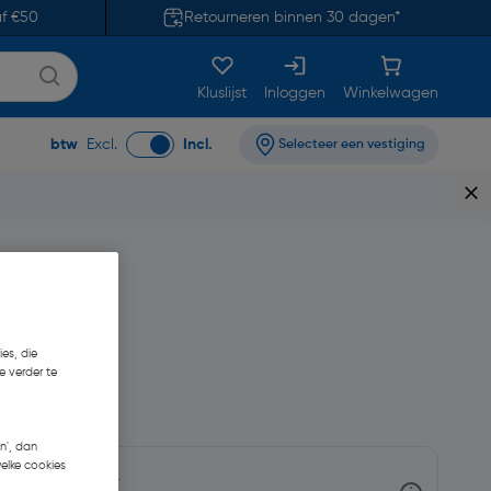
af €50
Retourneren binnen 30 dagen*
Kluslijst
Inloggen
Winkelwagen
btw
Excl.
Incl.
Selecteer een vestiging
es, die
e verder te
05,07
n', dan
welke cookies
nnen 3-5 werkdagen.