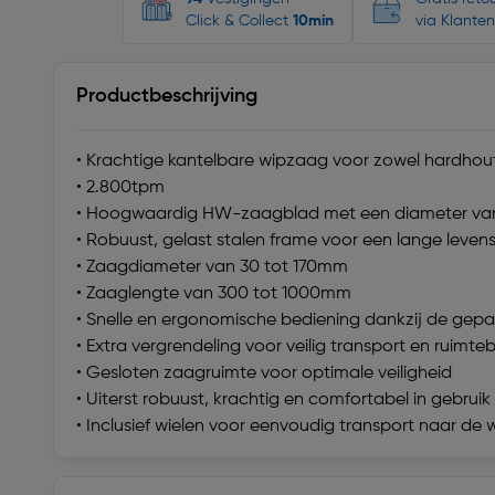
Click & Collect
10min
via Klanten
Productbeschrijving
• Krachtige kantelbare wipzaag voor zowel hardhou
• 2.800tpm
• Hoogwaardig HW-zaagblad met een diameter van
• Robuust, gelast stalen frame voor een lange leven
• Zaagdiameter van 30 tot 170mm
• Zaaglengte van 300 tot 1000mm
• Snelle en ergonomische bediening dankzij de ge
• Extra vergrendeling voor veilig transport en ruim
• Gesloten zaagruimte voor optimale veiligheid
• Uiterst robuust, krachtig en comfortabel in gebruik
• Inclusief wielen voor eenvoudig transport naar de 
Technische specificaties