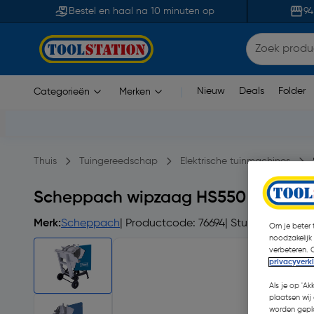
Bestel en haal na 10 minuten op
94
Nieuw
Deals
Folder
Categorieën
Merken
|
Thuis
Tuingereedschap
Elektrische tuinmachines
Scheppach wipzaag HS550 230V 3
Merk:
Scheppach
| Productcode: 76694
| Stuk
Om je beter t
noodzakelijk
verbeteren. 
privacyverk
Als je op 'Ak
plaatsen wij 
worden gepla