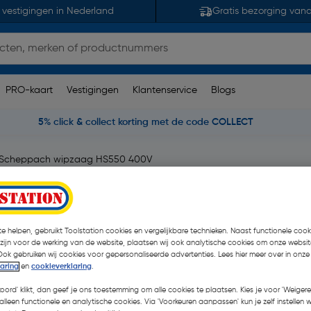
 vestigingen in Nederland
Gratis bezorging van
PRO-kaart
Vestigingen
Klantenservice
Blogs
5% click & collect korting met de code COLLECT
Scheppach wipzaag HS550 400V
.500W
e helpen, gebruikt Toolstation cookies en vergelijkbare technieken. Naast functionele cooki
 zijn voor de werking van de website, plaatsen wij ook analytische cookies om onze websit
€ 611,13
| Excl. btw € 5
Ook gebruiken wij cookies voor gepersonaliseerde advertenties. Lees hier meer over in onze
laring
en
cookieverklaring
.
koord' klikt, dan geef je ons toestemming om alle cookies te plaatsen. Kies je voor 'Weigere
alleen functionele en analytische cookies. Via 'Voorkeuren aanpassen' kun je zelf instellen 
op voorraad, leverbaar bi