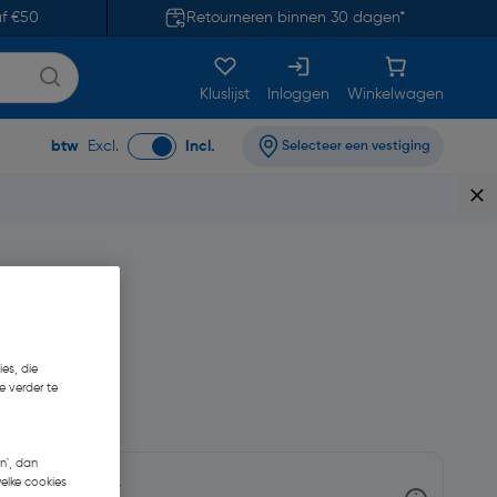
af €50
Retourneren binnen 30 dagen*
Kluslijst
Inloggen
Winkelwagen
btw
Excl.
Incl.
Selecteer een vestiging
es, die
e verder te
05,07
n', dan
welke cookies
nnen 3-5 werkdagen.