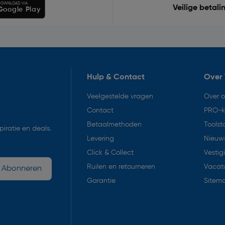
OWNLOAD VIA
Veilige betali
Google Play
Hulp & Contact
Over 
Veelgestelde vragen
Over 
Contact
PRO-k
Betaalmethoden
Toolst
iratie en deals.
Levering
Nieuws
Click & Collect
Vestig
Ruilen en retourneren
Vacat
Abonneren
Garantie
Sitem