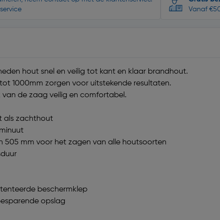
service
Vanaf €50
en hout snel en veilig tot kant en klaar brandhout.
ot 1000mm zorgen voor uitstekende resultaten.
van de zaag veilig en comfortabel.
t als zachthout
 minuut
 505 mm voor het zagen van alle houtsoorten
sduur
patenteerde beschermklep
tebesparende opslag