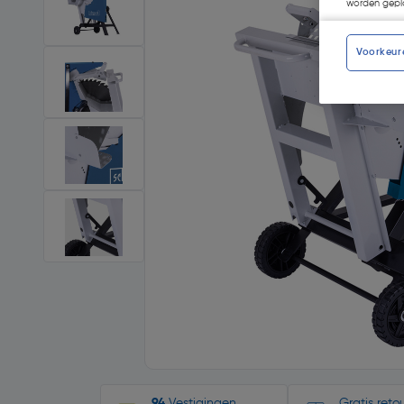
worden gepla
Voorkeur
94
Vestigingen
Gratis ret