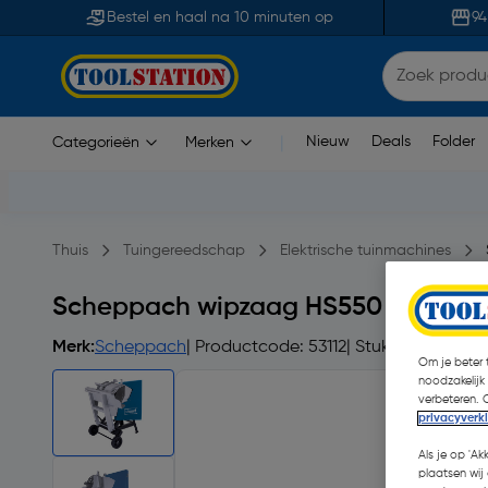
Bestel en haal na 10 minuten op
94
Nieuw
Deals
Folder
Categorieën
Merken
|
Thuis
Tuingereedschap
Elektrische tuinmachines
Scheppach wipzaag HS550 400V 3
Merk:
Scheppach
| Productcode: 53112
| Stuk
Om je beter t
noodzakelijk
verbeteren. 
privacyverk
Als je op 'Ak
plaatsen wij 