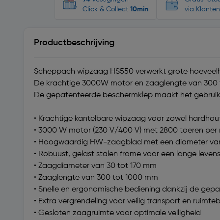
Click & Collect
10min
via Klanten
Productbeschrijving
Scheppach wipzaag HS550 verwerkt grote hoeveelhed
De krachtige 3000W motor en zaaglengte van 300 t
De gepatenteerde beschermklep maakt het gebruik 
• Krachtige kantelbare wipzaag voor zowel hardhou
• 3000 W motor (230 V/400 V) met 2800 toeren per
• Hoogwaardig HW-zaagblad met een diameter van
• Robuust, gelast stalen frame voor een lange leven
• Zaagdiameter van 30 tot 170 mm
• Zaaglengte van 300 tot 1000 mm
• Snelle en ergonomische bediening dankzij de ge
• Extra vergrendeling voor veilig transport en ruim
• Gesloten zaagruimte voor optimale veiligheid