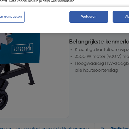
atst. Deze voorkeuren kun je altijd weer aanpassen.
1
voor bezorging
en aanpassen
Weigeren
A
Aantal
Belangrijkste kenmerk
Krachtige kantelbare wip
3500 W motor (400 V) me
Hoogwaardig HW-zaagbla
alle houtsoortenslag
ourneren, neem contact op met de klantenservice.
Gratis be