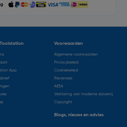
ng
Toolstation
Voorwaarden
ons
Algemene voorwaarden
aart
Privacybeleid
ation App
Cookiebeleid
brief
Recensies
ingen
AEEA
ures
Verklaring van moderne slavernij
ap
Copyright
Blogs, nieuws en advies