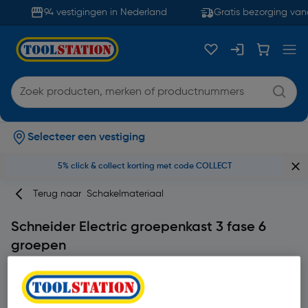
94 vestigingen in Nederland
Gratis bezorging vana
Selecteer een vestiging
5% click & collect korting met code COLLECT
Terug naar
Schakelmateriaal
Schneider Electric groepenkast 3 fase 6
groepen
Merk
Schneider- Electric
Productcode: 77947