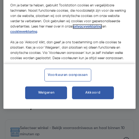
Om je beter te helpen, gebruikt Toolstation cookies en vergelijkbare
technieken. Naast functionele cookies, die noodzakelijk zijn voor de werking
van de website, plaatsen wij ook analytische cookies om onze website
verder te verbeteren. Ook gebruiken wij cookies voor gepersonaliseerde
advertenties. Lees hier meer over in onze
privacyverklaring
en
cookieverklaring
.
Als je op 'Akkoord' klikt, dan geef je ons toestemming om alle cookies te
plaatsen. Kies je voor 'Weigeren', dan plaatsen wij alleen functionele en
analytische cookies. Via 'Voorkeuren aanpassen' kun je zelf instellen welke
cookies worden geplaatst. Deze voorkeuren kun je altijd weer aanpassen.
Voorkeuren aanpassen
Weigeren
Akkoord
€ 288,00
| Excl. btw € 238,02
Selecteer winkel - Bekijk voorraadniveaus en haal binnen 10
minuten op