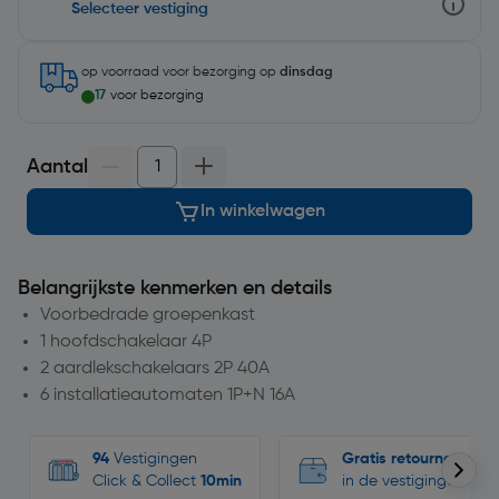
Selecteer vestiging
op voorraad
voor bezorging op
dinsdag
17
voor bezorging
Aantal
In winkelwagen
Belangrijkste kenmerken en details
Voorbedrade groepenkast
1 hoofdschakelaar 4P
2 aardlekschakelaars 2P 40A
6 installatieautomaten 1P+N 16A
94
Vestigingen
Gratis retourneren
Click & Collect
10min
in de vestigingen