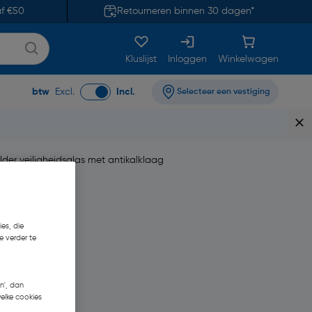
af €50
Retourneren binnen 30 dagen*
Kluslijst
Inloggen
Winkelwagen
btw
Excl.
Incl.
Selecteer een vestiging
er veiligheidsglas met antikalklaag
es, die
e verder te
n', dan
welke cookies
€ 574,38