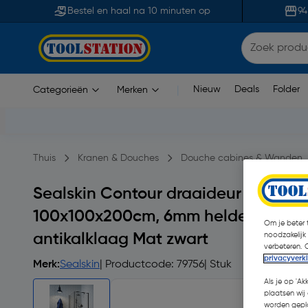
Bestel en haal na 10 minuten op
94
Nieuw
Deals
Folder
Categorieën
Merken
|
Thuis
Kranen & Douches
Douche cabines & Wanden
Sealskin Contour draaideur met zij
100x100x200cm, 6mm helder veiligh
Om je beter t
noodzakelijk
antikalklaag Mat zwart
verbeteren. 
privacyverk
Merk:
Sealskin
| Productcode: 79756
| Stuk
Als je op 'Ak
plaatsen wij 
worden gepla