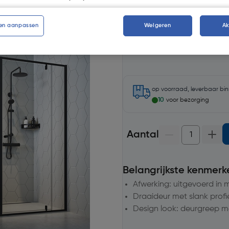
Kies productvariant
(7)
en aanpassen
Weigeren
A
op voorraad, leverbaar bi
10
voor bezorging
Aantal
Belangrijkste kenmerk
Afwerking: uitgevoerd in 
Draaideur met slank profie
Design look: deurgreep me