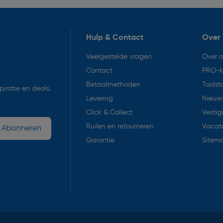
Hulp & Contact
Over 
Veelgestelde vragen
Over 
Contact
PRO-k
Betaalmethoden
Toolst
iratie en deals.
Levering
Nieuws
Click & Collect
Vestig
Ruilen en retourneren
Vacat
Abonneren
Garantie
Sitem