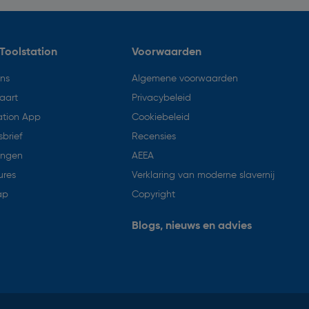
Toolstation
Voorwaarden
ons
Algemene voorwaarden
aart
Privacybeleid
ation App
Cookiebeleid
brief
Recensies
ingen
AEEA
ures
Verklaring van moderne slavernij
ap
Copyright
Blogs, nieuws en advies