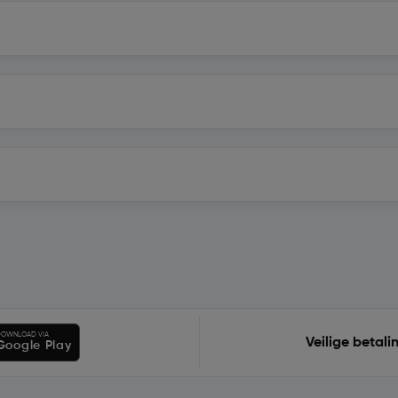
OWNLOAD VIA
Veilige betali
Google Play