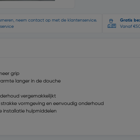
ourneren, neem contact op met de klantenservice.
Gratis be
service
Vanaf €50
meer grip
e warmte langer in de douche
onderhoud vergemakkelijkt
een strakke vormgeving en eenvoudig onderhoud
installatie hulpmiddelen