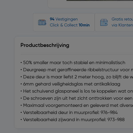
94
Vestigingen
Gratis ret
Click & Collect
10min
via Klanten
Productbeschrijving
• 50% smaller maar toch stabiel en minimalistisch
• Deurgreep met geraffineerde ribbelstructuur voor 
• Deze deur is maar liefst 2 meter hoog, zo blijft d
• 6mm gehard veiligheidsglas met antikalklaag
• Het schuivend glaspaneel is los te koppelen wat 
• De schroeven zijn uit het zicht onttrokken voor 
• Maximaal voorgemonteerd en geleverd met diverse 
• Verstelbaarheid deur in muurprofiel: 976-984
• Verstelbaarheid zijwand in muurprofiel: 973-988