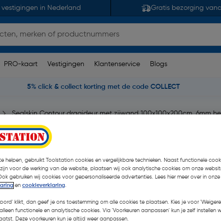
 vestigingen in Nederland
Gratis bezorging van
PRO-kaart
Vestigingen
Klantenservice
Blogs
5% click & collect korting met de code COLLECT
Sealskin Contour draaideur met zijwand 100x100x200cm, 6mm held
wand
eidsglas met
e helpen, gebruikt Toolstation cookies en vergelijkbare technieken. Naast functionele cooki
 zijn voor de werking van de website, plaatsen wij ook analytische cookies om onze websit
Ook gebruiken wij cookies voor gepersonaliseerde advertenties. Lees hier meer over in onze
laring
en
cookieverklaring
.
koord' klikt, dan geef je ons toestemming om alle cookies te plaatsen. Kies je voor 'Weigere
€ 695,00
alleen functionele en analytische cookies. Via 'Voorkeuren aanpassen' kun je zelf instellen 
| Excl. btw 
atst. Deze voorkeuren kun je altijd weer aanpassen.