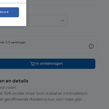
kkoord
nnen 3-5 werkdagen.
In winkelwagen
en en details
mat zwart
l: 50% smaller maar toch stabiel en minimalistisch
t geraffineerde ribbelstructuur voor meer grip