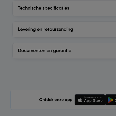
Technische specificaties
Technische specificaties
Levering en retourzending
Levering en retourzending
Documenten en garantie
Soortgelijke artikelen
Downloaden in de
D
Ontdek onze app
App Store