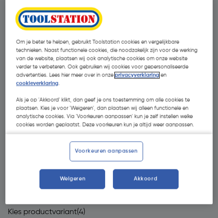
Om je beter te helpen, gebruikt Toolstation cookies en vergelijkbare
technieken. Naast functionele cookies, die noodzakelijk zijn voor de werking
van de website, plaatsen wij ook analytische cookies om onze website
verder te verbeteren. Ook gebruiken wij cookies voor gepersonaliseerde
advertenties. Lees hier meer over in onze
privacyverklaring
en
cookieverklaring
.
Als je op 'Akkoord' klikt, dan geef je ons toestemming om alle cookies te
plaatsen. Kies je voor 'Weigeren', dan plaatsen wij alleen functionele en
analytische cookies. Via 'Voorkeuren aanpassen' kun je zelf instellen welke
cookies worden geplaatst. Deze voorkeuren kun je altijd weer aanpassen.
Voorkeuren aanpassen
€ 459,00
| Excl. btw € 379,34
Weigeren
Akkoord
Kies productvariant
(4)