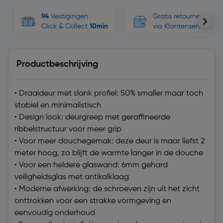
94
Vestigingen
Gratis retourneren, n
Click & Collect
10min
via Klantenservice
Productbeschrijving
• Draaideur met slank profiel: 50% smaller maar toch
stabiel en minimalistisch
• Design look: deurgreep met geraffineerde
ribbelstructuur voor meer grip
• Voor meer douchegemak: deze deur is maar liefst 2
meter hoog, zo blijft de warmte langer in de douche
• Voor een heldere glaswand: 6mm gehard
veiligheidsglas met antikalklaag
• Moderne afwerking: de schroeven zijn uit het zicht
onttrokken voor een strakke vormgeving en
eenvoudig onderhoud