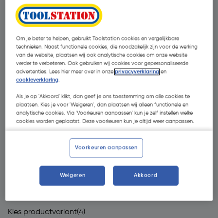
Om je beter te helpen, gebruikt Toolstation cookies en vergelijkbare
technieken. Naast functionele cookies, die noodzakelijk zijn voor de werking
van de website, plaatsen wij ook analytische cookies om onze website
verder te verbeteren. Ook gebruiken wij cookies voor gepersonaliseerde
advertenties. Lees hier meer over in onze
privacyverklaring
en
cookieverklaring
.
Als je op 'Akkoord' klikt, dan geef je ons toestemming om alle cookies te
plaatsen. Kies je voor 'Weigeren', dan plaatsen wij alleen functionele en
analytische cookies. Via 'Voorkeuren aanpassen' kun je zelf instellen welke
cookies worden geplaatst. Deze voorkeuren kun je altijd weer aanpassen.
Voorkeuren aanpassen
€ 449,00
Weigeren
Akkoord
| Excl. btw € 371,07
Kies productvariant
(4)