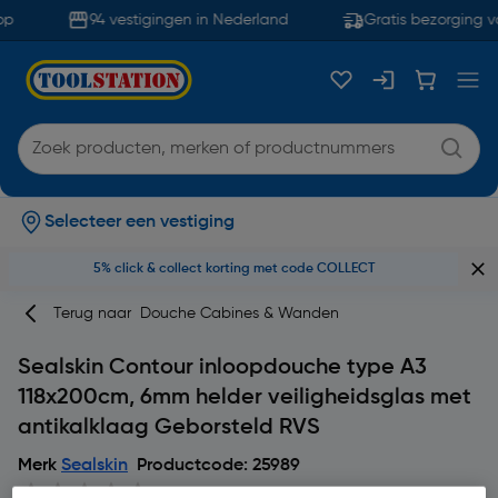
p
94 vestigingen in Nederland
Gratis bezorging v
Selecteer een vestiging
5% click & collect korting met code COLLECT
Terug naar
Douche Cabines & Wanden
Sealskin Contour inloopdouche type A3
118x200cm, 6mm helder veiligheidsglas met
antikalklaag Geborsteld RVS
Merk
Sealskin
Productcode: 25989