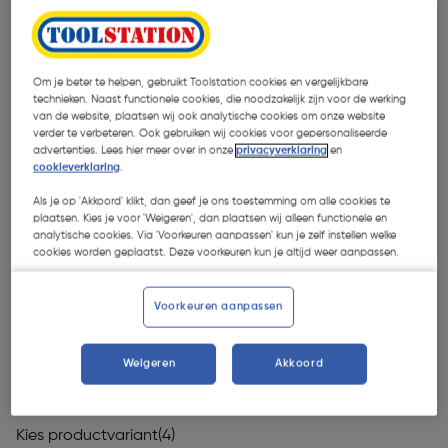
Om je beter te helpen, gebruikt Toolstation cookies en vergelijkbare
technieken. Naast functionele cookies, die noodzakelijk zijn voor de werking
van de website, plaatsen wij ook analytische cookies om onze website
verder te verbeteren. Ook gebruiken wij cookies voor gepersonaliseerde
advertenties. Lees hier meer over in onze
privacyverklaring
en
cookieverklaring
.
Als je op 'Akkoord' klikt, dan geef je ons toestemming om alle cookies te
plaatsen. Kies je voor 'Weigeren', dan plaatsen wij alleen functionele en
analytische cookies. Via 'Voorkeuren aanpassen' kun je zelf instellen welke
cookies worden geplaatst. Deze voorkeuren kun je altijd weer aanpassen.
Voorkeuren aanpassen
€ 449,00
Weigeren
Akkoord
| Excl. btw € 371,07
Kies productvariant
(4)