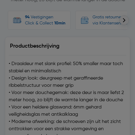
meter hoog, zo blijft de warmte langer in de douche
94
Vestigingen
Gratis retourneren, n
Click & Collect
10min
via Klantenservice
Productbeschrijving
• Draaideur met slank profiel: 50% smaller maar toch
stabiel en minimalistisch
• Design look: deurgreep met geraffineerde
ribbelstructuur voor meer grip
• Voor meer douchegemak: deze deur is maar liefst 2
meter hoog, zo blijft de warmte langer in de douche
• Voor een heldere glaswand: 6mm gehard
veiligheidsglas met antikalklaag
• Moderne afwerking: de schroeven zijn uit het zicht
onttrokken voor een strakke vormgeving en