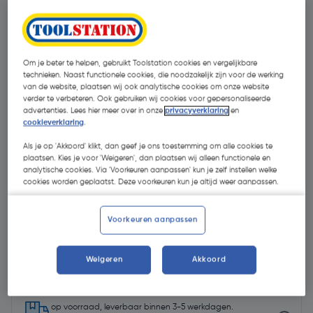
Om je beter te helpen, gebruikt Toolstation cookies en vergelijkbare
technieken. Naast functionele cookies, die noodzakelijk zijn voor de werking
van de website, plaatsen wij ook analytische cookies om onze website
verder te verbeteren. Ook gebruiken wij cookies voor gepersonaliseerde
advertenties. Lees hier meer over in onze
privacyverklaring
en
cookieverklaring
.
Als je op 'Akkoord' klikt, dan geef je ons toestemming om alle cookies te
plaatsen. Kies je voor 'Weigeren', dan plaatsen wij alleen functionele en
analytische cookies. Via 'Voorkeuren aanpassen' kun je zelf instellen welke
cookies worden geplaatst. Deze voorkeuren kun je altijd weer aanpassen.
Voorkeuren aanpassen
€ 449,00
| Excl. btw € 371,07
Weigeren
Akkoord
op voorraad, leverbaar binnen 3-5 werkdagen.