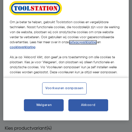
Om je beter te helpen, gebruikt Toolstation cookies en vergelijkbare
technieken. Naast functionele cookies, die noodzakelijk zijn voor de werking
van de website, plaatsen wij ook analytische cookies om onze website
verder te verbeteren. Ook gebruiken wij cookies voor gepersonaliseerde
advertenties. Lees hier meer over in onze
privacyverklaring
en
cookieverklaring
.
Als je op 'Akkoord' klikt, dan geef je ons toestemming om alle cookies te
plaatsen. Kies je voor 'Weigeren', dan plaatsen wij alleen functionele en
analytische cookies. Via 'Voorkeuren aanpassen' kun je zelf instellen welke
cookies worden geplaatst. Deze voorkeuren kun je altijd weer aanpassen.
Voorkeuren aanpassen
Weigeren
Akkoord
€ 529,00
| Excl. btw € 437,19
Kies productvariant
(4)