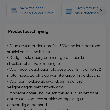
94
Vestigingen
Gratis retourneren, n
Click & Collect
10min
via Klantenservice
Productbeschrijving
• Draaideur met slank profiel: 50% smaller maar toch
stabiel en minimalistisch
• Design look: deurgreep met geraffineerde
ribbelstructuur voor meer grip
• Voor meer douchegemak: deze deur is maar liefst 2
meter hoog, zo blijft de warmte langer in de douche
• Voor een heldere glaswand: 6mm gehard
veiligheidsglas met antikalklaag
• Moderne afwerking: de schroeven zijn uit het zicht
onttrokken voor een strakke vormgeving en
eenvoudig onderhoud