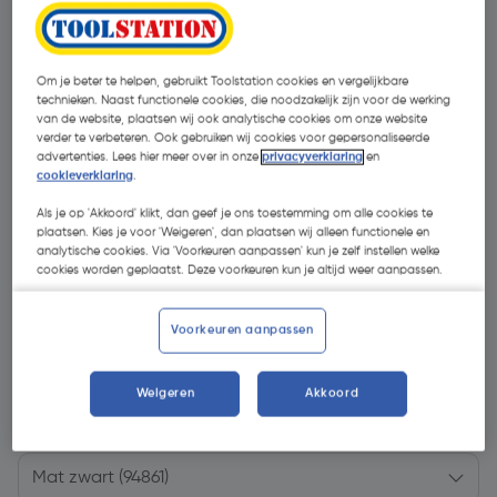
Om je beter te helpen, gebruikt Toolstation cookies en vergelijkbare
technieken. Naast functionele cookies, die noodzakelijk zijn voor de werking
van de website, plaatsen wij ook analytische cookies om onze website
verder te verbeteren. Ook gebruiken wij cookies voor gepersonaliseerde
advertenties. Lees hier meer over in onze
privacyverklaring
en
cookieverklaring
.
Als je op 'Akkoord' klikt, dan geef je ons toestemming om alle cookies te
plaatsen. Kies je voor 'Weigeren', dan plaatsen wij alleen functionele en
analytische cookies. Via 'Voorkeuren aanpassen' kun je zelf instellen welke
cookies worden geplaatst. Deze voorkeuren kun je altijd weer aanpassen.
Voorkeuren aanpassen
€ 495,00
| Excl. btw € 409,09
Weigeren
Akkoord
Kies productvariant
(4)