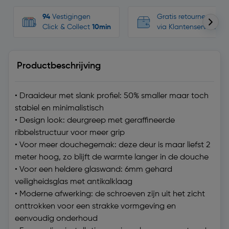
94
Vestigingen
Gratis retourneren, n
Click & Collect
10min
via Klantenservice
Productbeschrijving
• Draaideur met slank profiel: 50% smaller maar toch
stabiel en minimalistisch
• Design look: deurgreep met geraffineerde
ribbelstructuur voor meer grip
• Voor meer douchegemak: deze deur is maar liefst 2
meter hoog, zo blijft de warmte langer in de douche
• Voor een heldere glaswand: 6mm gehard
veiligheidsglas met antikalklaag
• Moderne afwerking: de schroeven zijn uit het zicht
onttrokken voor een strakke vormgeving en
eenvoudig onderhoud