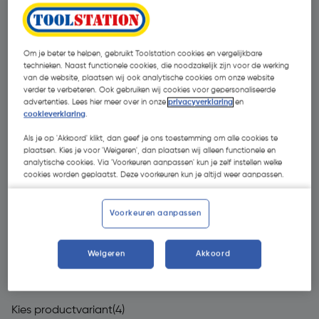
Om je beter te helpen, gebruikt Toolstation cookies en vergelijkbare
technieken. Naast functionele cookies, die noodzakelijk zijn voor de werking
van de website, plaatsen wij ook analytische cookies om onze website
verder te verbeteren. Ook gebruiken wij cookies voor gepersonaliseerde
advertenties. Lees hier meer over in onze
privacyverklaring
en
cookieverklaring
.
Als je op 'Akkoord' klikt, dan geef je ons toestemming om alle cookies te
plaatsen. Kies je voor 'Weigeren', dan plaatsen wij alleen functionele en
analytische cookies. Via 'Voorkeuren aanpassen' kun je zelf instellen welke
cookies worden geplaatst. Deze voorkeuren kun je altijd weer aanpassen.
Voorkeuren aanpassen
Weigeren
Akkoord
€ 405,00
| Excl. btw € 334,71
Kies productvariant
(4)