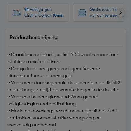
94
Vestigingen
Gratis retourneren, n
Click & Collect
10min
via Klantenservice
Productbeschrijving
• Draaideur met slank profiel: 50% smaller maar toch
stabiel en minimalistisch
• Design look: deurgreep met geraffineerde
ribbelstructuur voor meer grip
• Voor meer douchegemak: deze deur is maar liefst 2
meter hoog, zo blijft de warmte langer in de douche
• Voor een heldere glaswand: 6mm gehard
veiligheidsglas met antikalklaag
• Moderne afwerking: de schroeven zijn uit het zicht
onttrokken voor een strakke vormgeving en
eenvoudig onderhoud