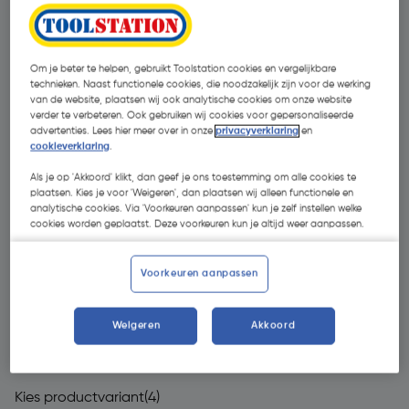
Om je beter te helpen, gebruikt Toolstation cookies en vergelijkbare
technieken. Naast functionele cookies, die noodzakelijk zijn voor de werking
van de website, plaatsen wij ook analytische cookies om onze website
verder te verbeteren. Ook gebruiken wij cookies voor gepersonaliseerde
advertenties. Lees hier meer over in onze
privacyverklaring
en
cookieverklaring
.
Als je op 'Akkoord' klikt, dan geef je ons toestemming om alle cookies te
plaatsen. Kies je voor 'Weigeren', dan plaatsen wij alleen functionele en
analytische cookies. Via 'Voorkeuren aanpassen' kun je zelf instellen welke
cookies worden geplaatst. Deze voorkeuren kun je altijd weer aanpassen.
Voorkeuren aanpassen
Weigeren
Akkoord
€ 439,00
| Excl. btw € 362,81
Kies productvariant
(4)