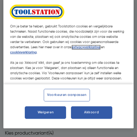
Om je beter te helpen, gebruikt Toolstation cookies en vergelijkbare
technieken. Naast functionele cookies, die noodzakelijk zijn voor de werking
van de website, plaatsen wij ook analytische cookies om onze website
verder te verbeteren. Ook gebruiken wij cookies voor gepersonaliseerde
advertenties. Lees hier meer over in onze
privacyverklaring
en
cookieverklaring
.
Als je op 'Akkoord' klikt, dan geef je ons toestemming om alle cookies te
plaatsen. Kies je voor 'Weigeren', dan plaatsen wij alleen functionele en
analytische cookies. Via 'Voorkeuren aanpassen' kun je zelf instellen welke
cookies worden geplaatst. Deze voorkeuren kun je altijd weer aanpassen.
Voorkeuren aanpassen
€ 825,00
| Excl. btw € 681,82
Weigeren
Akkoord
Kies productvariant
(4)