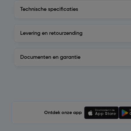
Technische specificaties
Technische specificaties
Levering en retourzending
Levering en retourzending
Documenten en garantie
Soortgelijke artikelen
Downloaden in de
D
Ontdek onze app
App Store