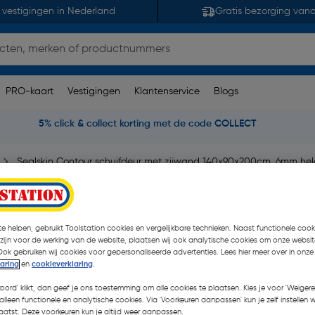
 vestigingen in Nederland
Gratis bezorging van
PRO-kaart
Vestigingen
Klantenservice
Blogs
5% click & collect korting met de code COLLECT
Sealskin Contour schuifdeur met zijwand 140x90x200cm, 6mm held
jwand
idsglas met
e helpen, gebruikt Toolstation cookies en vergelijkbare technieken. Naast functionele cooki
 zijn voor de werking van de website, plaatsen wij ook analytische cookies om onze websit
Ook gebruiken wij cookies voor gepersonaliseerde advertenties. Lees hier meer over in onze
laring
en
cookieverklaring
.
koord' klikt, dan geef je ons toestemming om alle cookies te plaatsen. Kies je voor 'Weigere
€ 749,00
alleen functionele en analytische cookies. Via 'Voorkeuren aanpassen' kun je zelf instellen 
| Excl. btw € 
atst. Deze voorkeuren kun je altijd weer aanpassen.