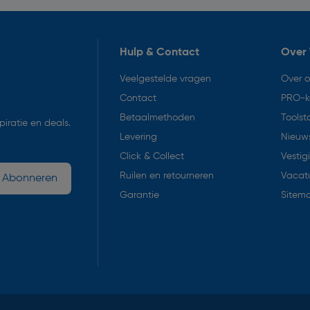
Hulp & Contact
Over 
Veelgestelde vragen
Over 
Contact
PRO-k
Betaalmethoden
Toolst
iratie en deals.
Levering
Nieuws
Click & Collect
Vestig
Ruilen en retourneren
Vacat
Abonneren
Garantie
Sitem