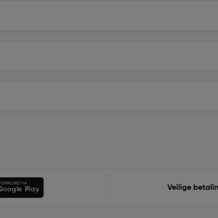
OWNLOAD VIA
Veilige betali
Google Play