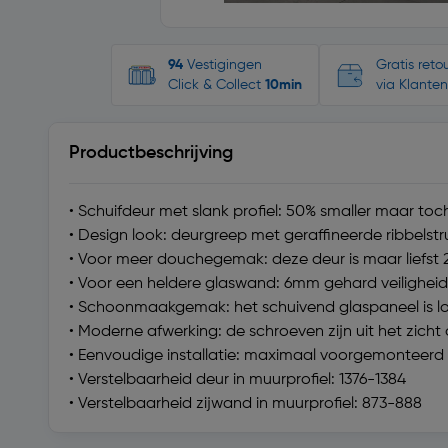
94
Vestigingen
Gratis ret
Click & Collect
10min
via Klanten
Productbeschrijving
• Schuifdeur met slank profiel: 50% smaller maar toch
• Design look: deurgreep met geraffineerde ribbelstr
• Voor meer douchegemak: deze deur is maar liefst 2
• Voor een heldere glaswand: 6mm gehard veiligheid
• Schoonmaakgemak: het schuivend glaspaneel is l
• Moderne afwerking: de schroeven zijn uit het zic
• Eenvoudige installatie: maximaal voorgemonteerd e
• Verstelbaarheid deur in muurprofiel: 1376-1384
• Verstelbaarheid zijwand in muurprofiel: 873-888