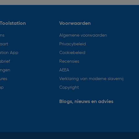
Toolstation
Voorwaarden
ons
Algemene voorwaarden
aart
Privacybeleid
ation App
Cookiebeleid
brief
Recensies
ingen
AEEA
ures
Verklaring van moderne slavernij
ap
Copyright
Blogs, nieuws en advies