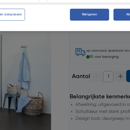
Kies productvariant
(4)
en aanpassen
Weigeren
A
op voorraad, leverbaar bi
10
voor bezorging
Aantal
Belangrijkste kenmerk
Afwerking: uitgevoerd in 
Schuifdeur met slank profi
Design look: deurgreep me