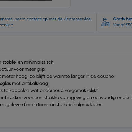
ourneren, neem contact op met de klantenservice.
Gratis be
service
Vanaf €50
 stabiel en minimalistisch
uctuur voor meer grip
 meter hoog, zo blijft de warmte langer in de douche
sglas met antikalklaag
os te koppelen wat onderhoud vergemakkelijkt
ht onttrokken voor een strakke vormgeving en eenvoudig onder
n geleverd met diverse installatie hulpmiddelen