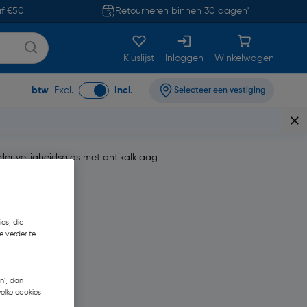
af €50
Retourneren binnen 30 dagen*
Kluslijst
Inloggen
Winkelwagen
btw
Excl.
Incl.
Selecteer een vestiging
er veiligheidsglas met antikalklaag
es, die
e verder te
n', dan
welke cookies
619,01