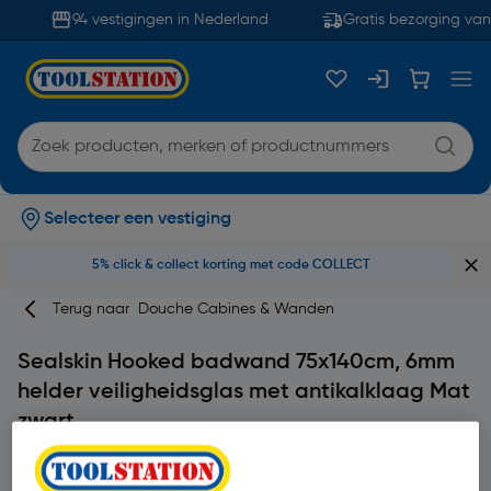
94 vestigingen in Nederland
Gratis bezorging van
Selecteer een vestiging
5% click & collect korting met code COLLECT
Terug naar
Douche Cabines & Wanden
Sealskin Hooked badwand 75x140cm, 6mm
helder veiligheidsglas met antikalklaag Mat
zwart
Merk
Sealskin
Productcode: 71923