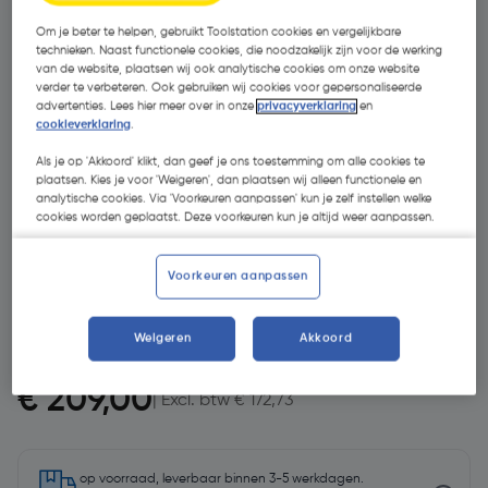
Om je beter te helpen, gebruikt Toolstation cookies en vergelijkbare
technieken. Naast functionele cookies, die noodzakelijk zijn voor de werking
van de website, plaatsen wij ook analytische cookies om onze website
verder te verbeteren. Ook gebruiken wij cookies voor gepersonaliseerde
advertenties. Lees hier meer over in onze
privacyverklaring
en
cookieverklaring
.
Als je op 'Akkoord' klikt, dan geef je ons toestemming om alle cookies te
plaatsen. Kies je voor 'Weigeren', dan plaatsen wij alleen functionele en
analytische cookies. Via 'Voorkeuren aanpassen' kun je zelf instellen welke
cookies worden geplaatst. Deze voorkeuren kun je altijd weer aanpassen.
Voorkeuren aanpassen
Weigeren
Akkoord
€ 209,00
| Excl. btw € 172,73
op voorraad, leverbaar binnen 3-5 werkdagen.