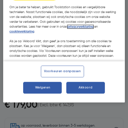
Om je beter te helpen, gebruikt Toolstation cookies en vergelijkbare
technieken. Naast functionele cookies, die noodzakelijk zijn voor de werking
van de website, plaatsen wij ook analytische cookies om onze website
verder te verbeteren. Ook gebruiken wij cookies voor gepersonaliseerde
advertenties. Lees hier meer over in onze
privacyverklaring
en
cookieverklaring
.
Als je op 'Akkoord' klikt, dan geef je ons toestemming om alle cookies te
plaatsen. Kies je voor 'Weigeren', dan plaatsen wij alleen functionele en
analytische cookies. Via 'Voorkeuren aanpassen' kun je zelf instellen welke
cookies worden geplaatst. Deze voorkeuren kun je altijd weer aanpassen.
Voorkeuren aanpassen
Weigeren
Akkoord
€ 179,00
| Excl. btw € 147,93
op voorraad, leverbaar binnen 3-5 werkdagen.