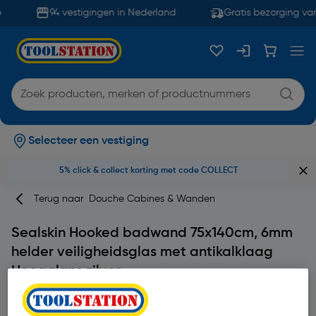
94 vestigingen in Nederland
Gratis bezorging van
Selecteer een vestiging
5% click & collect korting met code COLLECT
Terug naar
Douche Cabines & Wanden
Sealskin Hooked badwand 75x140cm, 6mm
helder veiligheidsglas met antikalklaag
Hoogglans zilver
Merk
Sealskin
Productcode: 85793