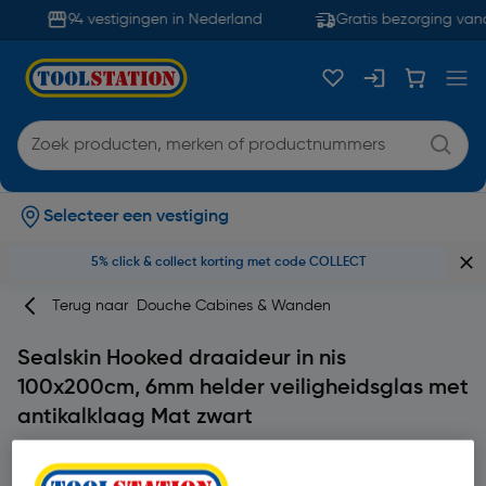
94 vestigingen in Nederland
Gratis bezorging vana
Selecteer een vestiging
5% click & collect korting met code COLLECT
Terug naar
Douche Cabines & Wanden
Sealskin Hooked draaideur in nis
100x200cm, 6mm helder veiligheidsglas met
antikalklaag Mat zwart
Merk
Sealskin
Productcode: 26142