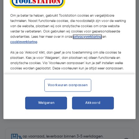
Om je beter te helpen, gebruikt Toolstation cookies en vergelijkbare
technieken. Naast functionele cookies, die noodzakelijk zijn voor de werking
van de website, plaatsen wij ook analytische cookies om onze website
verder te verbeteren. Ook gebruiken wij cookies voor gepersonaliseerde
advertenties. Lees hier meer over in onze
privacyverklaring
en
cookieverklaring
.
Als je op 'Akkoord' klikt, dan geef je ons toestemming om alle cookies te
plaatsen. Kies je voor 'Weigeren', dan plaatsen wij alleen functionele en
analytische cookies. Via 'Voorkeuren aanpassen' kun je zelf instellen welke
cookies worden geplaatst. Deze voorkeuren kun je altijd weer aanpassen.
Voorkeuren aanpassen
Weigeren
Akkoord
€ 335,00
| Excl. btw € 276,86
op voorraad, leverbaar binnen 3-5 werkdagen.