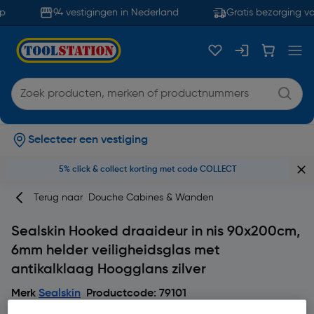
94 vestigingen in Nederland
Gratis bezorging va
Selecteer een vestiging
5% click & collect korting met code COLLECT
Terug naar
Douche Cabines & Wanden
Sealskin Hooked draaideur in nis 90x200cm,
6mm helder veiligheidsglas met
antikalklaag Hoogglans zilver
Merk
Sealskin
Productcode: 79101