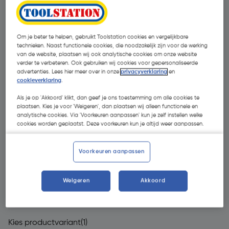
Om je beter te helpen, gebruikt Toolstation cookies en vergelijkbare
technieken. Naast functionele cookies, die noodzakelijk zijn voor de werking
van de website, plaatsen wij ook analytische cookies om onze website
verder te verbeteren. Ook gebruiken wij cookies voor gepersonaliseerde
advertenties. Lees hier meer over in onze
privacyverklaring
en
cookieverklaring
.
Als je op 'Akkoord' klikt, dan geef je ons toestemming om alle cookies te
plaatsen. Kies je voor 'Weigeren', dan plaatsen wij alleen functionele en
analytische cookies. Via 'Voorkeuren aanpassen' kun je zelf instellen welke
cookies worden geplaatst. Deze voorkeuren kun je altijd weer aanpassen.
Voorkeuren aanpassen
Weigeren
Akkoord
€ 249,00
| Excl. btw € 205,79
Kies productvariant
(1)