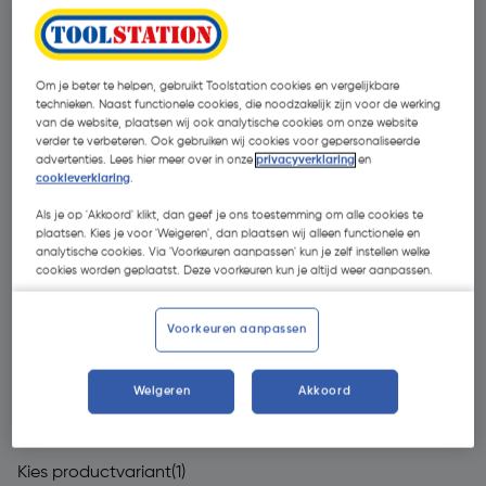
Om je beter te helpen, gebruikt Toolstation cookies en vergelijkbare
technieken. Naast functionele cookies, die noodzakelijk zijn voor de werking
van de website, plaatsen wij ook analytische cookies om onze website
verder te verbeteren. Ook gebruiken wij cookies voor gepersonaliseerde
advertenties. Lees hier meer over in onze
privacyverklaring
en
cookieverklaring
.
Als je op 'Akkoord' klikt, dan geef je ons toestemming om alle cookies te
plaatsen. Kies je voor 'Weigeren', dan plaatsen wij alleen functionele en
analytische cookies. Via 'Voorkeuren aanpassen' kun je zelf instellen welke
cookies worden geplaatst. Deze voorkeuren kun je altijd weer aanpassen.
Voorkeuren aanpassen
€ 439,00
Weigeren
Akkoord
| Excl. btw € 362,81
Kies productvariant
(1)