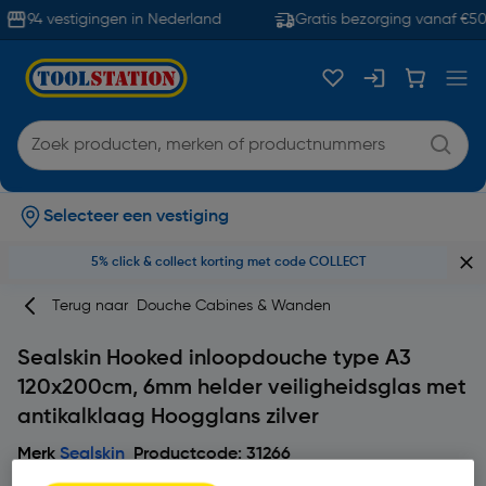
94 vestigingen in Nederland
Gratis bezorging vanaf €50
Selecteer een vestiging
5% click & collect korting met code COLLECT
Terug naar
Douche Cabines & Wanden
Sealskin Hooked inloopdouche type A3
120x200cm, 6mm helder veiligheidsglas met
antikalklaag Hoogglans zilver
Merk
Sealskin
Productcode: 31266