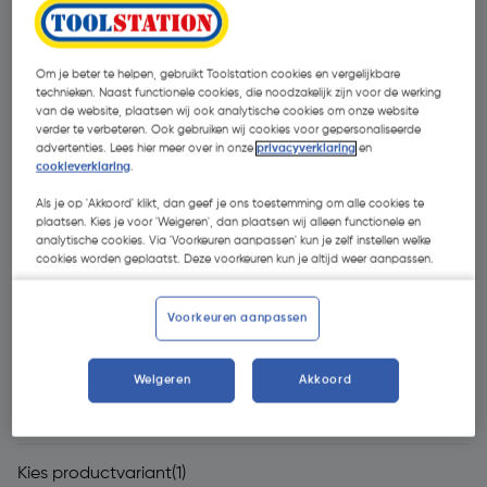
Om je beter te helpen, gebruikt Toolstation cookies en vergelijkbare
technieken. Naast functionele cookies, die noodzakelijk zijn voor de werking
van de website, plaatsen wij ook analytische cookies om onze website
verder te verbeteren. Ook gebruiken wij cookies voor gepersonaliseerde
advertenties. Lees hier meer over in onze
privacyverklaring
en
cookieverklaring
.
Als je op 'Akkoord' klikt, dan geef je ons toestemming om alle cookies te
plaatsen. Kies je voor 'Weigeren', dan plaatsen wij alleen functionele en
analytische cookies. Via 'Voorkeuren aanpassen' kun je zelf instellen welke
cookies worden geplaatst. Deze voorkeuren kun je altijd weer aanpassen.
Voorkeuren aanpassen
Weigeren
Akkoord
€ 369,00
| Excl. btw € 304,96
Kies productvariant
(1)