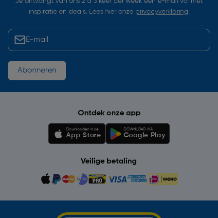
Je ontvangt van ons 2 à 3 keer per week een e-mail vol met
inspiratie en deals. Lees hier onze
privacyverklaring
.
Abonneren
Ontdek onze app
Downloaden in de
DOWNLOAD VIA
App Store
Google Play
Veilige betaling