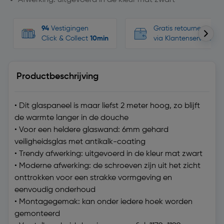
Afwerking: uitgevoerd in de kleur mat zwart
94
Vestigingen
Gratis retourneren, n
Click & Collect
10min
via Klantenservice
Productbeschrijving
• Dit glaspaneel is maar liefst 2 meter hoog, zo blijft
de warmte langer in de douche
• Voor een heldere glaswand: 6mm gehard
veiligheidsglas met antikalk-coating
• Trendy afwerking: uitgevoerd in de kleur mat zwart
• Moderne afwerking: de schroeven zijn uit het zicht
onttrokken voor een strakke vormgeving en
eenvoudig onderhoud
• Montagegemak: kan onder iedere hoek worden
gemonteerd