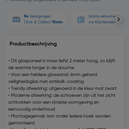
Afwerking: uitgevoerd in de kleur mat zwart
94
Vestigingen
Gratis retourneren, n
Click & Collect
10min
via Klantenservice
Productbeschrijving
• Dit glaspaneel is maar liefst 2 meter hoog, zo blijft
de warmte langer in de douche
• Voor een heldere glaswand: 6mm gehard
veiligheidsglas met antikalk-coating
• Trendy afwerking: uitgevoerd in de kleur mat zwart
• Moderne afwerking: de schroeven zijn uit het zicht
onttrokken voor een strakke vormgeving en
eenvoudig onderhoud
• Montagegemak: kan onder iedere hoek worden
gemonteerd