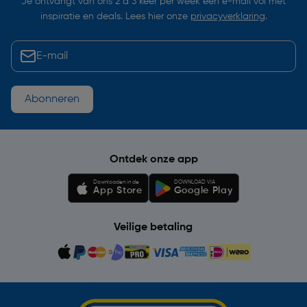
Je ontvangt van ons 2 à 3 keer per week een e-mail vol met
inspiratie en deals. Lees hier onze
privacyverklaring
.
Abonneren
Ontdek onze app
Downloaden in de
DOWNLOAD VIA
App Store
Google Play
Veilige betaling