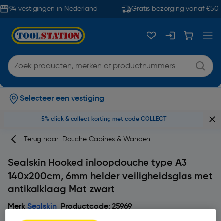
94 vestigingen in Nederland
Gratis bezorging vanaf €50
Selecteer een vestiging
5% click & collect korting met code COLLECT
Terug naar
Douche Cabines & Wanden
Sealskin Hooked inloopdouche type A3
140x200cm, 6mm helder veiligheidsglas met
antikalklaag Mat zwart
Merk
Sealskin
Productcode: 25969