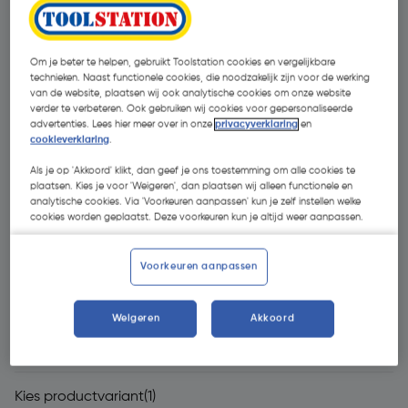
Om je beter te helpen, gebruikt Toolstation cookies en vergelijkbare
technieken. Naast functionele cookies, die noodzakelijk zijn voor de werking
van de website, plaatsen wij ook analytische cookies om onze website
verder te verbeteren. Ook gebruiken wij cookies voor gepersonaliseerde
advertenties. Lees hier meer over in onze
privacyverklaring
en
cookieverklaring
.
Als je op 'Akkoord' klikt, dan geef je ons toestemming om alle cookies te
plaatsen. Kies je voor 'Weigeren', dan plaatsen wij alleen functionele en
analytische cookies. Via 'Voorkeuren aanpassen' kun je zelf instellen welke
cookies worden geplaatst. Deze voorkeuren kun je altijd weer aanpassen.
Voorkeuren aanpassen
Weigeren
Akkoord
€ 399,00
| Excl. btw € 329,75
Kies productvariant
(1)